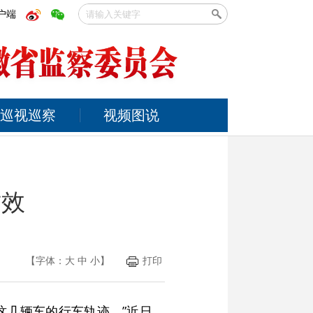
户端
巡视巡察
视频图说
质效
【字体：
大
中
小
】
打印
这几辆车的行车轨迹。”近日，