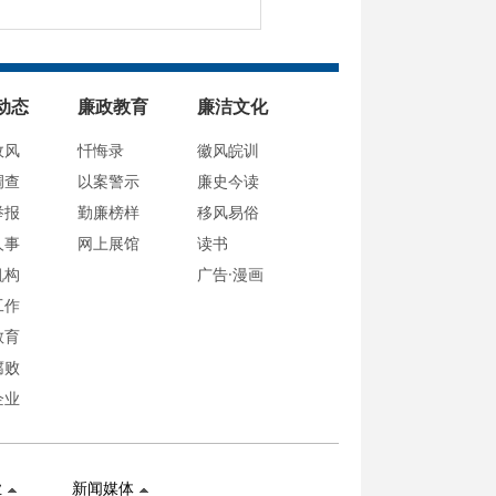
动态
廉政教育
廉洁文化
政风
忏悔录
徽风皖训
调查
以案警示
廉史今读
举报
勤廉榜样
移风易俗
人事
网上展馆
读书
机构
广告·漫画
工作
教育
腐败
企业
业
新闻媒体