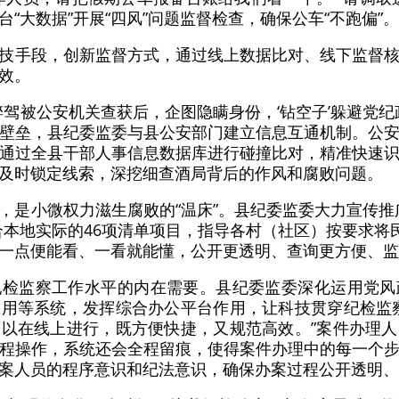
“大数据”开展“四风”问题监督检查，确保公车“不跑偏”。
技手段，创新监督方式，通过线上数据比对、线下监督
效。
醉驾被公安机关查获后，企图隐瞒身份，‘钻空子’躲避党纪
壁垒，县纪委监委与县公安部门建立信息互通机制。公
通过全县干部人事信息数据库进行碰撞比对，精准快速
及时锁定线索，深挖细查酒局背后的作风和腐败问题。
，是小微权力滋生腐败的“温床”。县纪委监委大力宣传推
合本地实际的46项清单项目，指导各村（社区）按要求将民
一点便能看、一看就能懂，公开更透明、查询更方便、监
纪检监察工作水平的内在需要。县纪委监委深化运用党风
用等系统，发挥综合办公平台作用，让科技贯穿纪检监
以在线上进行，既方便快捷，又规范高效。”案件办理
程操作，系统还会全程留痕，使得案件办理中的每一个
案人员的程序意识和纪法意识，确保办案过程公开透明、