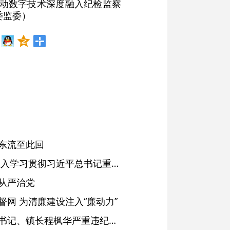
推动数字技术深度融入纪检监察
委监委）
东流至此回
省委常委会会议强调 深入学习贯彻习近平总书记重要讲话精神 以高质量党建引领高质量发展 梁言顺主持并讲话
从严治党
网 为清廉建设注入“廉动力”
绩溪县长安镇原党委副书记、镇长程枫华严重违纪违法被开除党籍和公职