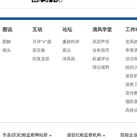
图说
互动
论坛
清风学堂
工作
图解
月评"e"题
廉政时评
高层声音
党风
镜头
留言板
观点
业务指导
审查
回复选登
清风苑
权威评论
信访
理论视野
组织
派驻
巡察
宣传
预防
高校
市县(区)纪检监察网站群
派驻纪检监察机构
院校企