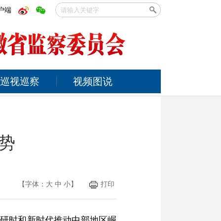
户端
巡视巡察
视频图说
势
【字体：
大
中
小
】
打印
调研时和新时代推动中部地区崛