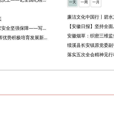
一天
一周
一月
】
廉洁文化中国行丨碧水
底
【安徽日报】坚持全面
为强国建设民族复兴提供国家安全坚强保障——写在总体国家安全观提出十周年之际
安徽烟草：织密三维监督
韩俊在蚌埠市调研时强调 发挥优势积极培育发展新质生产力 为加快皖北地区全面振兴注入新动能