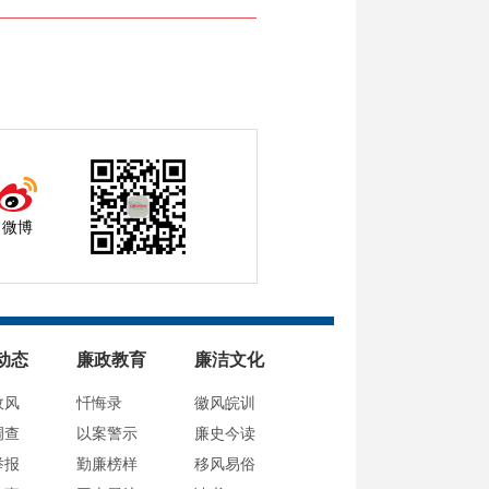
微博
动态
廉政教育
廉洁文化
政风
忏悔录
徽风皖训
调查
以案警示
廉史今读
举报
勤廉榜样
移风易俗