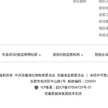
理论视野
组织
派驻
巡察
宣传
预防
高校
市县(区)纪检监察网站群
派驻纪检监察机构
院校企
版权所有 中共安徽省纪律检查委员会 安徽省监察委员会 | 未经许可禁
合肥市包河区中山路1号 邮政编码：230091
ICP备案：
皖ICP备07004725号-31
安徽新媒体集团技术支持