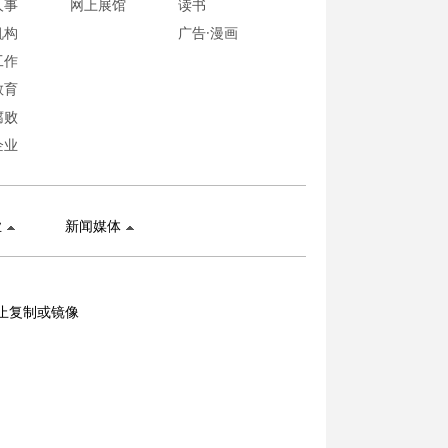
人事
网上展馆
读书
机构
广告·漫画
工作
教育
腐败
企业
业
新闻媒体
止复制或镜像