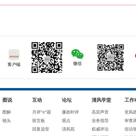
微信
客户端
图说
互动
论坛
清风学堂
工作
图解
月评"e"题
廉政时评
高层声音
党风
镜头
留言板
观点
业务指导
审查
回复选登
清风苑
权威评论
信访