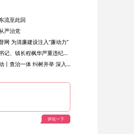
东流至此回
从严治党
网 为清廉建设注入“廉动力”
绩溪县长安镇原党委副书记、镇长程枫华严重违纪违法被开除党籍和公职
落实五次全会精神见行动丨查治一体 纠树并举 深入推进风腐同查同治
评论一下