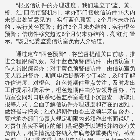
“根据信访件的办理进度，我们建立了‘蓝、黄、
橙、红’四色预警机制，承办部门接收信访件15天内
未提出处置意见的，实行蓝色预警；2个月内未办结
的，实行黄色预警；超过3个月未办结的，实行橙色
预警；信访件移交超过6个月仍未办结的，亮‘红灯’警
示。”该县纪委监委信访室负责人介绍道。
通过建立“四色预警”，将监督提醒关口前移，推
进全程跟踪问效。对于蓝色预警信访件，由信访室工
作人员跟踪督办；对于黄色预警信访件，由信访室负
责人跟进督办，期间电话提醒不少于4次，及时了解
办信进度。对橙色、红色超期件重点关注，及时发出
工作提示和警示卡，橙色超期件由分管领导督办，信
访室会同对口联系纪检监察室通过下沉督查、听取汇
报等方式，全面了解信访件办理进度和存在的困难，
做好指导把关；红色超期件由委主要领导亲自督办，
要求承办部门负责人规定期限内必须作出书面说明，
对责任落实不到位的部门县纪委予以通报并约谈有关
负责人，相关情况还将纳入年底考核重要内容。截至