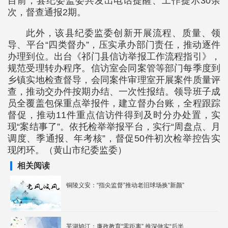
目前，县纪委监委共发出电话提醒、工作提示30余
次，督查通报2期。
此外，该县纪委监委创新开展流程、质量、领
导、平台“四类督办”，压实承办部门责任，推动逐件
办理到位。出台《祁门县信访举报工作流程指引》，
规范受理转办程序。信访室会同案管等部门每季度到
乡镇实地检查督导，会同案件审理室开展案件质量评
查，推动交办件按期办结、一次性报结。领导班子成
员全覆盖包保重点举报件，建立督办台账，全程跟踪
督促，推动11件重点信访件得到及时分办处置，实
现“案结事了”。依托检举举报平台，实行“周盘点、月
调度、季通报、年考核”，督促50件初次检举控告实
现闭环。（黄山市纪委监委）
相关阅读
铜陵义安：“指尖监督”推动老旧球场换“新颜”
芜湖鸠江：廉政教育“零距离” 推深做实“后半