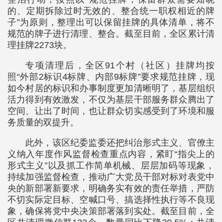
的、定期拆除过时无效的、整合统一职权相近的牌
子”为原则，整理出可以保留挂牌的具体清单，将不
规范的牌子进行清理、整合。截至目前，全区累计清
理挂牌2273块。
专项清理后，全区91个村（社区）挂牌均按
照“外部2标识4标牌、内部9标牌”要求规范挂牌，现
如今村居的标识和办事制度更加清晰明了，基层组织
活力得到有效激发，不仅为基层干部服务群众腾出了
空间、让出了时间，也让群众切实感受到了环境和服
务质量的双提升。
此外，该区纪委监委还把纠治形式主义、官僚主
义纳入年度作风监督检查重点内容，紧盯“指尖上的
形式主义”以及抓工作简单机械、层层加码等现象，
持续加强监督检查，推动广大党员干部对标对表党中
央的新部署新要求，明确务实有效的责任举措，严防
不切实际定目标、空喊口号、搞选择性执行等不良现
象，确保将党中央决策部署落到实处。截至目前，全