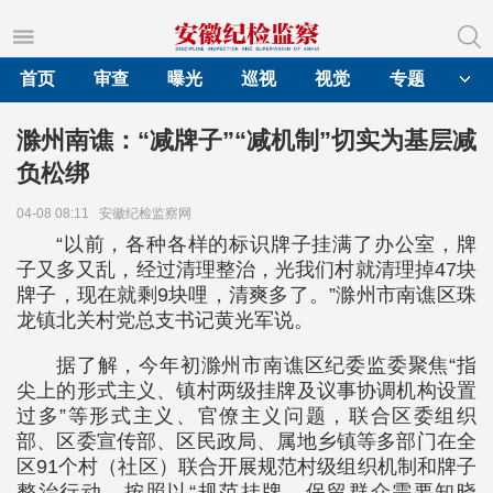
首页
审查
曝光
巡视
视觉
专题
滁州南谯：“减牌子”“减机制”切实为基层减
负松绑
04-08 08:11
安徽纪检监察网
“以前，各种各样的标识牌子挂满了办公室，牌
子又多又乱，经过清理整治，光我们村就清理掉47块
牌子，现在就剩9块哩，清爽多了。”滁州市南谯区珠
龙镇北关村党总支书记黄光军说。
据了解，今年初滁州市南谯区纪委监委聚焦“指
尖上的形式主义、镇村两级挂牌及议事协调机构设置
过多”等形式主义、官僚主义问题，联合区委组织
部、区委宣传部、区民政局、属地乡镇等多部门在全
区91个村（社区）联合开展规范村级组织机制和牌子
整治行动，按照以“规范挂牌，保留群众需要知晓