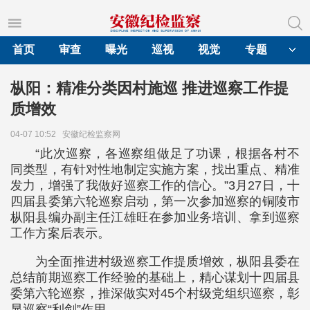
首页
审查
曝光
巡视
视觉
专题
枞阳：精准分类因村施巡 推进巡察工作提
质增效
04-07 10:52
安徽纪检监察网
“此次巡察，各巡察组做足了功课，根据各村不
同类型，有针对性地制定实施方案，找出重点、精准
发力，增强了我做好巡察工作的信心。”3月27日，十
四届县委第六轮巡察启动，第一次参加巡察的铜陵市
枞阳县编办副主任江雄旺在参加业务培训、拿到巡察
工作方案后表示。
为全面推进村级巡察工作提质增效，枞阳县委在
总结前期巡察工作经验的基础上，精心谋划十四届县
委第六轮巡察，推深做实对45个村级党组织巡察，彰
显巡察“利剑”作用。