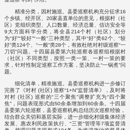
精准分类，因村施巡。县委巡察机构充分征求16
个乡镇、经开区、20家县直单位的意见，根据村（社
区）党组织类型、人口数量、经济总量、信访安全等
9大方面科学分类，将全县214个村（社区）划分
为“好”“较好”“一般”三种类型，其中“好”类62个、“较
好”类124个、“一般”类28个，有效杜绝对村级巡察“一
刀切”问题。十四届县委第六轮巡察各巡察组根据村
（社区）不同类型，按照一类一策、一村一策的要
求，针对性制定巡察工作方案，坚决防止“一锅煮”问
题。
细化清单，精准施巡。县委巡察机构进一步修订
完善了《对村 (社区) 巡察“1+N”监督清单》，及时将
对村 (社区) 巡察的“三个聚焦”调整扩充为“四个聚
焦”，问题表现形式由50余条增加到60余条。十四届
县委第六轮巡察，县委巡察机构总结历次巡察经验，
结合群众关切和基层实际，进一步细化村级集体经济
发展、惠农利民政策执行、“三资”管理等7项监督清