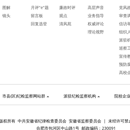
图解
月评"e"题
廉政时评
高层声音
党风
镜头
留言板
观点
业务指导
审查
回复选登
清风苑
权威评论
信访
理论视野
组织
派驻
巡察
宣传
预防
高校
市县(区)纪检监察网站群
派驻纪检监察机构
院校企
版权所有 中共安徽省纪律检查委员会 安徽省监察委员会 | 未经许可禁
合肥市包河区中山路1号 邮政编码：230091