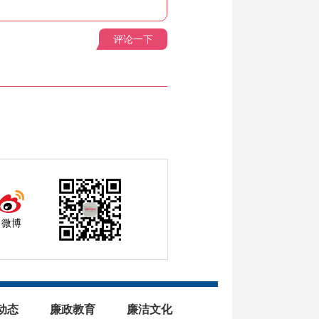
评论一下
微博
动态
廉政教育
廉洁文化