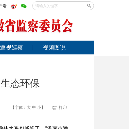
户端
巡视巡察
视频图说
航生态环保
【字体：
大
中
小
】
打印
整体水系也畅通了。”淮南市潘