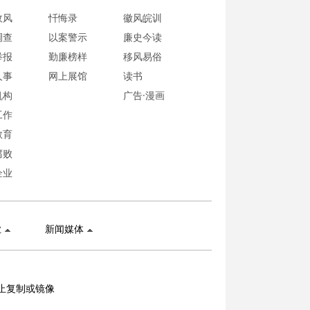
政风
忏悔录
徽风皖训
调查
以案警示
廉史今读
举报
勤廉榜样
移风易俗
人事
网上展馆
读书
机构
广告·漫画
工作
教育
腐败
企业
业
新闻媒体
止复制或镜像