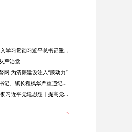
省委常委会会议强调 深入学习贯彻习近平总书记重要讲话精神 以高质量党建引领高质量发展 梁言顺主持并讲话
从严治党
网 为清廉建设注入“廉动力”
绩溪县长安镇原党委副书记、镇长程枫华严重违纪违法被开除党籍和公职
学习进行时·深入学习贯彻习近平党建思想丨提高党的战斗力的法宝