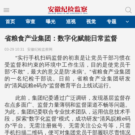
首页
审查
曝光
巡视
视觉
专题
省粮食产业集团：数字化赋能日常监督
03-29 10:31
安徽纪检监察网
“实行手机扫码监督的初衷是让党员干部习惯在
受监督和约束的环境中工作生活，目的是使党员干
部“不敢”，最大的意义是防‘未病’。”省粮食产业集团
的一名纪检干部说。日前，省粮食产业集团研发
的“清风皖粮e码办”监督教育平台上线试运行。
此前，集团纪委通过广泛调研，发现基层监督存
在点多面广、监督力量薄弱和监督渠道不畅等问题。
为此，集团纪委联合专业技术团队，运用信息技术手
段，探索“数字化监督”模式，成功研发“清风皖粮e码
办”平台。无需注册账号、无需关注公众号等，只需
手机扫描二维码，便可对集团党员干部履职尽责情况