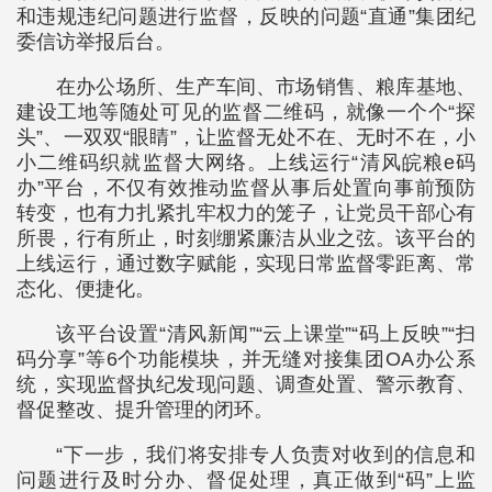
和违规违纪问题进行监督，反映的问题“直通”集团纪
委信访举报后台。
在办公场所、生产车间、市场销售、粮库基地、
建设工地等随处可见的监督二维码，就像一个个“探
头”、一双双“眼睛”，让监督无处不在、无时不在，小
小二维码织就监督大网络。上线运行“清风皖粮e码
办”平台，不仅有效推动监督从事后处置向事前预防
转变，也有力扎紧扎牢权力的笼子，让党员干部心有
所畏，行有所止，时刻绷紧廉洁从业之弦。该平台的
上线运行，通过数字赋能，实现日常监督零距离、常
态化、便捷化。
该平台设置“清风新闻”“云上课堂”“码上反映”“扫
码分享”等6个功能模块，并无缝对接集团OA办公系
统，实现监督执纪发现问题、调查处置、警示教育、
督促整改、提升管理的闭环。
“下一步，我们将安排专人负责对收到的信息和
问题进行及时分办、督促处理，真正做到“码”上监