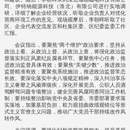
司、伊特纳能源科技（淮北）有限公司进行实地调
研，详细了解企业经营状况，听取企业负责人对优化
营商环境工作的意见。现场观摩后，李朝晖听取了社
区、企业代表交流发言和杜集区委、区纪委监委工作
汇报。
会议指出，要聚焦“两个维护”政治要求，坚持从
政治上看、从政治上督、从政治上查，将强化政治监
督落实到正风肃纪反腐各环节。要聚焦中心任务，推
进政治监督具体有效；要聚焦“关键少数”，推进政治
监督精准有效；要聚焦系统施治，推进政治监督常态
长效。要深化落实中央八项规定精神，深入纠治享乐
主义奢靡之风顽瘴痼疾，深化开展党员、公职人员酒
驾醉驾问题专项整治，健全完善风腐同查同治工作机
制；要持续整治影响党中央及省委、市委部署要求落
实落地，加重基层负担，权力观扭曲政绩观错位等形
式主义官僚主义问题，推动广大党员干部持续改作风
转作风。