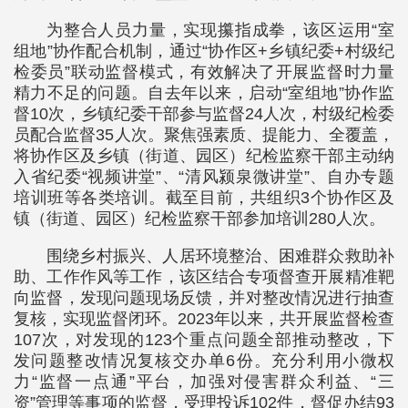
为整合人员力量，实现攥指成拳，该区运用“室
组地”协作配合机制，通过“协作区+乡镇纪委+村级纪
检委员”联动监督模式，有效解决了开展监督时力量
精力不足的问题。自去年以来，启动“室组地”协作监
督10次，乡镇纪委干部参与监督24人次，村级纪检委
员配合监督35人次。聚焦强素质、提能力、全覆盖，
将协作区及乡镇（街道、园区）纪检监察干部主动纳
入省纪委“视频讲堂”、“清风颍泉微讲堂”、自办专题
培训班等各类培训。截至目前，共组织3个协作区及
镇（街道、园区）纪检监察干部参加培训280人次。
围绕乡村振兴、人居环境整治、困难群众救助补
助、工作作风等工作，该区结合专项督查开展精准靶
向监督，发现问题现场反馈，并对整改情况进行抽查
复核，实现监督闭环。2023年以来，共开展监督检查
107次，对发现的123个重点问题全部推动整改，下
发问题整改情况复核交办单6份。充分利用小微权
力“监督一点通”平台，加强对侵害群众利益、“三
资”管理等事项的监督，受理投诉102件，督促办结93