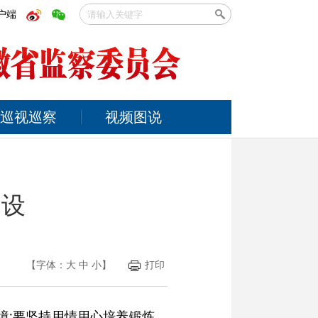
户端
巡视巡察
视频图说
建设
【字体：
大
中
小
】
打印
境;要坚持用情用心培养锻炼，