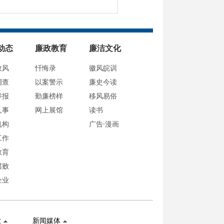
动态
廉政教育
廉洁文化
政风
忏悔录
徽风皖训
调查
以案警示
廉史今读
举报
勤廉榜样
移风易俗
人事
网上展馆
读书
机构
广告·漫画
工作
教育
腐败
企业
业
新闻媒体