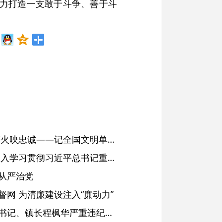
着力打造一支敢于斗争、善于斗
红土濉溪扬清风 文明薪火映忠诚——记全国文明单位、安徽省濉溪县纪委监委
省委常委会会议强调 深入学习贯彻习近平总书记重要讲话精神 以高质量党建引领高质量发展 梁言顺主持并讲话
从严治党
网 为清廉建设注入“廉动力”
绩溪县长安镇原党委副书记、镇长程枫华严重违纪违法被开除党籍和公职