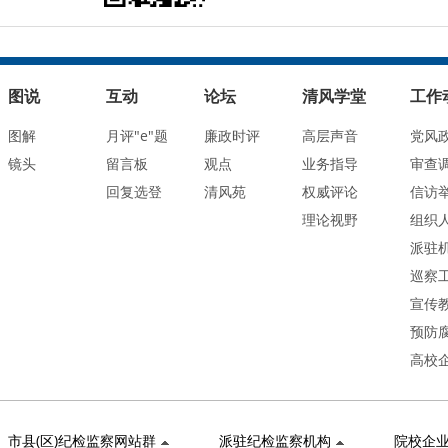
图说
互动
论坛
清风学堂
工作
图解
月评"e"题
廉政时评
高层声音
党风
镜头
留言板
观点
业务指导
审查
回复选登
清风苑
权威评论
信访
理论视野
组织
派驻
巡察
宣传
预防
高校
市县(区)纪检监察网站群
派驻纪检监察机构
院校企