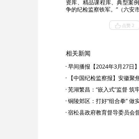
资库、精品课程库、典型案例
争的纪检监察铁军。”（六安
点赞 2
相关新闻
早间播报【2024年3月27日
芜湖繁昌：“嵌入式”监督 筑
铜陵郊区：打好“组合拳” 做