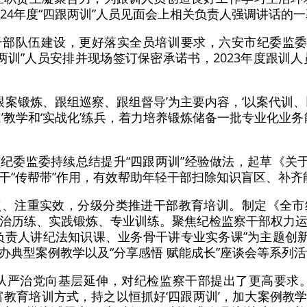
这是2024年度“四跟两训”人员见面会上相关负责人强调讲话的
部队伍建设，更好落实全员培训要求，六安市纪委监委
跟两训”人员安排并现场签订保密承诺书，2023年度跟训人
、跟案锻炼、跟组巡察、跟组督导’为主要内容，‘以案代训
’教学和‘实战化’练兵，着力培养锻炼储备一批专业化业
纪委监委持续总结提升“四跟两训”经验做法，起草《关于
干“传帮带”作用，有效帮助年轻干部扫除知识盲区、补齐
点、注重实效，分级分类推进干部教育培训。制定《全市
治历练、实践锻炼、专业训练。聚焦纪检监察干部权力
负责人讲纪法知识课、业务骨干讲专业实务课”为主题创新
办典型案例教学以及“分享感悟 赋能成长”座谈会等系列
从严治党向基层延伸，对纪检监察干部提出了更高要求
富教育培训方式，持之以恒抓好‘四跟两训’，加大案例教