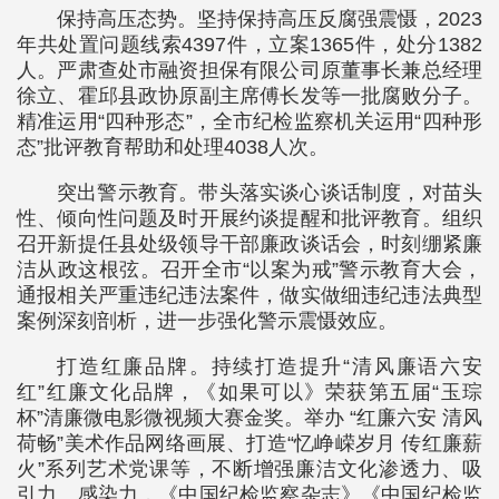
保持高压态势。坚持保持高压反腐强震慑，2023
年共处置问题线索4397件，立案1365件，处分1382
人。严肃查处市融资担保有限公司原董事长兼总经理
徐立、霍邱县政协原副主席傅长发等一批腐败分子。
精准运用“四种形态”，全市纪检监察机关运用“四种形
态”批评教育帮助和处理4038人次。
突出警示教育。带头落实谈心谈话制度，对苗头
性、倾向性问题及时开展约谈提醒和批评教育。组织
召开新提任县处级领导干部廉政谈话会，时刻绷紧廉
洁从政这根弦。召开全市“以案为戒”警示教育大会，
通报相关严重违纪违法案件，做实做细违纪违法典型
案例深刻剖析，进一步强化警示震慑效应。
打造红廉品牌。持续打造提升“清风廉语六安
红”红廉文化品牌，《如果可以》荣获第五届“玉琮
杯”清廉微电影微视频大赛金奖。举办 “红廉六安 清风
荷畅”美术作品网络画展、打造“忆峥嵘岁月 传红廉薪
火”系列艺术党课等，不断增强廉洁文化渗透力、吸
引力、感染力，《中国纪检监察杂志》《中国纪检监