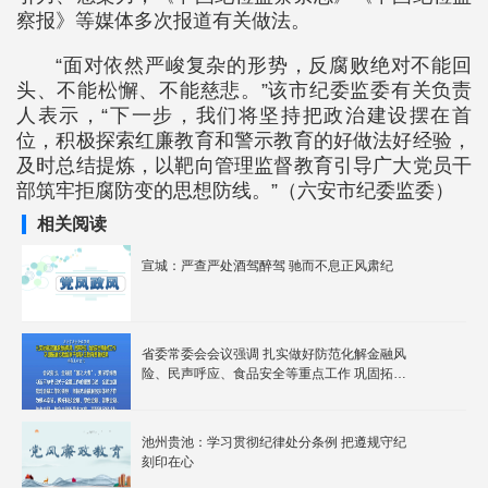
察报》等媒体多次报道有关做法。
“面对依然严峻复杂的形势，反腐败绝对不能回
头、不能松懈、不能慈悲。”该市纪委监委有关负责
人表示，“下一步，我们将坚持把政治建设摆在首
位，积极探索红廉教育和警示教育的好做法好经验，
及时总结提炼，以靶向管理监督教育引导广大党员干
部筑牢拒腐防变的思想防线。”（六安市纪委监委）
相关阅读
宣城：严查严处酒驾醉驾 驰而不息正风肃纪
省委常委会会议强调 扎实做好防范化解金融风
险、民声呼应、食品安全等重点工作 巩固拓展
纪检监察干部队伍教育整顿成果 韩俊主持会议
池州贵池：学习贯彻纪律处分条例 把遵规守纪
刻印在心