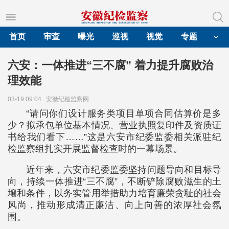
首页
审查
曝光
巡视
视觉
专题
六安：一体推进“三不腐” 着力提升腐败治
理效能
03-19 09:04
安徽纪检监察网
“请问你们设计服务类项目单项合同估算价是多
少？拟承包单位基本情况、营业执照复印件及资质证
书给我们看下……”这是六安市纪委监委相关派驻纪
检监察组扎实开展监督检查时的一幕场景。
近年来，六安市纪委监委坚持问题导向和目标导
向，持续一体推进“三不腐”，不断铲除腐败滋生的土
壤和条件，以务实管用举措助力培育廉荣贪耻的社会
风尚，推动形成清正廉洁、向上向善的浓厚社会氛
围。