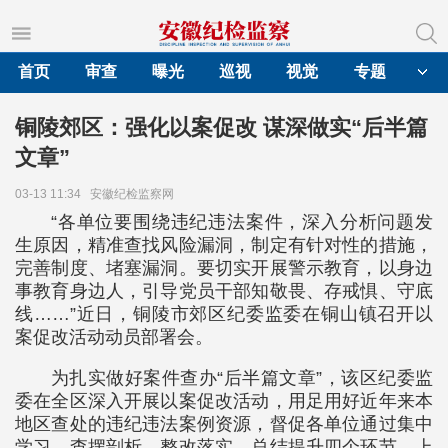
首页
审查
曝光
巡视
视觉
专题
铜陵郊区：强化以案促改 谋深做实“后半篇
文章”
03-13 11:34
安徽纪检监察网
“各单位要围绕违纪违法案件，深入分析问题发
生原因，精准查找风险漏洞，制定有针对性的措施，
完善制度、堵塞漏洞。要切实开展警示教育，以身边
事教育身边人，引导党员干部知敬畏、存戒惧、守底
线……”近日，铜陵市郊区纪委监委在铜山镇召开以
案促改活动动员部署会。
为扎实做好案件查办“后半篇文章”，该区纪委监
委在全区深入开展以案促改活动，用足用好近年来本
地区查处的违纪违法案例资源，督促各单位通过集中
学习、查摆剖析、整改落实、总结提升四个环节，上