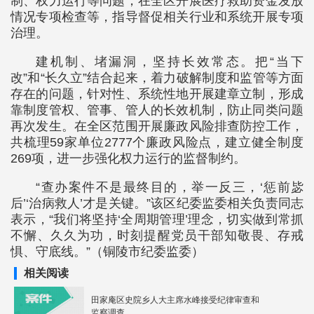
制、权力运行等问题，在全区开展医疗救助资金发放
情况专项检查等，指导督促相关行业和系统开展专项
治理。
建机制、堵漏洞，坚持长效常态。把“当下
改”和“长久立”结合起来，着力破解制度和监管等方面
存在的问题，针对性、系统性地开展建章立制，形成
靠制度管权、管事、管人的长效机制，防止同类问题
再次发生。在全区范围开展廉政风险排查防控工作，
共梳理59家单位2777个廉政风险点，建立健全制度
269项，进一步强化权力运行的监督制约。
“查办案件不是最终目的，举一反三，‘惩前毖
后’‘治病救人’才是关键。”该区纪委监委相关负责同志
表示，“我们将坚持‘全周期管理’理念，切实做到常抓
不懈、久久为功，时刻提醒党员干部知敬畏、存戒
惧、守底线。”（铜陵市纪委监委）
相关阅读
田家庵区史院乡人大主席水峰接受纪律审查和
监察调查