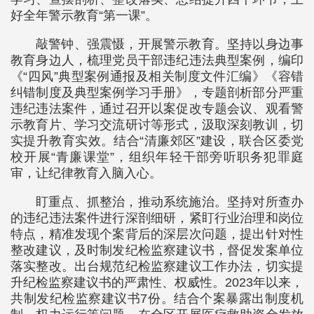
好全年警示教育“第一课”。
敲警钟、强震慑，开展警示教育。坚持以身边事
教育身边人，梳理党员干部违纪违法典型案例，编印
《“四风”典型案例通报及相关制度文件汇编》《容错
纠错制度及典型案例学习手册》，专题剖析部分严重
违纪违法案件，通过召开以案促改专题会议、观看警
示教育片、学习交流研讨等形式，汲取深刻教训，切
实提升教育实效。结合“清廉郊区”建设，联合区委党
校开展“青廉课堂”，组织年轻干部旁听职务犯罪庭
审，让纪律教育入脑入心。
盯重点、抓整治，推动系统施治。坚持对所查办
的违纪违法案件进行深剖细研，紧盯行业治理和岗位
特点，精准发现个案背后的深层次问题，提出针对性
整改建议，及时制发纪检监察建议书，督促发案单位
落实整改。出台规范纪检监察建议工作办法，切实提
升纪检监察建议书的严肃性、权威性。2023年以来，
共制发纪检监察建议书7份。结合个案暴露出制度机