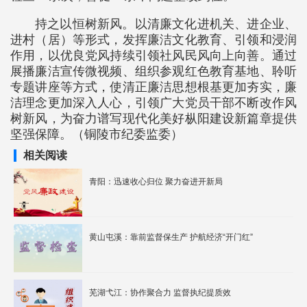
持之以恒树新风。以清廉文化进机关、进企业、
进村（居）等形式，发挥廉洁文化教育、引领和浸润
作用，以优良党风持续引领社风民风向上向善。通过
展播廉洁宣传微视频、组织参观红色教育基地、聆听
专题讲座等方式，使清正廉洁思想根基更加夯实，廉
洁理念更加深入人心，引领广大党员干部不断改作风
树新风，为奋力谱写现代化美好枞阳建设新篇章提供
坚强保障。（铜陵市纪委监委）
相关阅读
青阳：迅速收心归位 聚力奋进开新局
黄山屯溪：靠前监督保生产 护航经济“开门红”
芜湖弋江：协作聚合力 监督执纪提质效