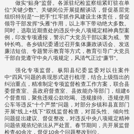
做实“贴身”监督。各派驻纪检监察组紧盯驻在单
位“关键少数”、关键岗位开展提醒谈话，督促基层党
组织特别是“一把手”扛牢抓作风建设主体责任，督促
领导干部发挥“头雁”作用，以上率下带动绝大多数。
同时，选取近期查处的违反中央八项规定精神典型案
例，印发专项通报，警示广大党员干部以案为戒、警
钟长鸣。各乡镇纪委通过召开集体廉政谈话会、发送
廉洁短信、专题警示教育等方式，教育引导广大党员
干部自觉遵守中央八项规定，风清气正过“廉节”。
强化专项监督。枞阳县纪委监委对以往案件
中“四风”问题的表现形式进行梳理，结合上级指出的
纠治重点，精准制定专项监督检查工作方案，联合县
委督查室、县政府督查室、县效能办等部门，组建6
个督查组，聚焦违规公款吃喝、违规接待、违规使用
公车等违反“十个严禁”问题，对部分乡镇和县直部门
开展“线上+线下”双线监督检查，对苗头性、倾向性
问题提出建议、督促整改，对违反中央八项规定精神
问题依规依纪依法从严处置。春节期间，共开展监督
检查40余次，督促10余个问题整改到位。