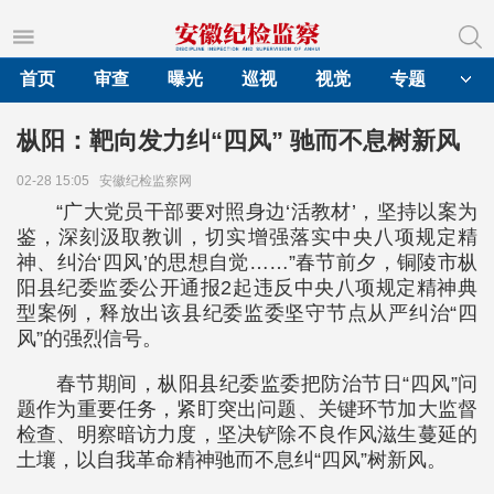
首页
审查
曝光
巡视
视觉
专题
枞阳：靶向发力纠“四风” 驰而不息树新风
02-28 15:05
安徽纪检监察网
“广大党员干部要对照身边‘活教材’，坚持以案为
鉴，深刻汲取教训，切实增强落实中央八项规定精
神、纠治‘四风’的思想自觉……”春节前夕，铜陵市枞
阳县纪委监委公开通报2起违反中央八项规定精神典
型案例，释放出该县纪委监委坚守节点从严纠治“四
风”的强烈信号。
春节期间，枞阳县纪委监委把防治节日“四风”问
题作为重要任务，紧盯突出问题、关键环节加大监督
检查、明察暗访力度，坚决铲除不良作风滋生蔓延的
土壤，以自我革命精神驰而不息纠“四风”树新风。