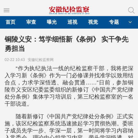
首页
审查
曝光
巡视
视觉
专题
铜陵义安：笃学细悟新《条例》 实干争先
勇担当
02-22 10:43
安徽纪检监察网
“作为执纪执法一线的纪检监察干部，我将把深
入学习新《条例》作为一门必修课并找准学以致用结
合点，力求学深悟透、融会贯通……”日前，参加铜
陵市义安区纪委监委组织的新修订《中国共产党纪律
处分条例》集体学习培训后，第三纪检监察室的一名
干部说道。
随着新修订《中国共产党纪律处分条例》正式实
施，该区纪检监察系统迅速掀起学习贯彻热潮。委班
子成员先学一步、学深一层，第一时间将学习内容纳
入常委会、理论中心组学习内容，带头学深悟透、对