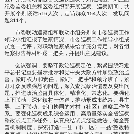
纪委监委机关和区委组织部开展巡察。巡察期间，共
开展个别谈话516人次，走访群众154人次，发现问
题311个。
市委联动巡察组和联动小组分别向市委巡察工作
领导小组汇报了巡察情况。市委巡察工作领导小组成
员逐一点评，对联动巡察成果给予充分肯定，对各组
巡察报告等材料逐一把关，并提出意见建议。
会议强调，要坚守政治巡察定位，紧紧围绕习近
平总书记重要指示批示和党中央大政方针加强政治监
督，紧盯权力和责任，紧盯“一把手”和领导班子，紧
盯群众反映强烈的问题，深入查找政治偏差及突出问
题，推进政治监督具体化、精准化、常态化。要强化
上下联动，深化镇村一体巡，推动形成市统筹、县主
导、上下联动、部门协同的对村（社区）巡察工作体
系。要强化巡察成果综合运用，高质量落实全省巡察
整改试点工作任务，认真总结试点经验做法，健全完
善机制制度，探索打造“一县（市、区）一品”整改特