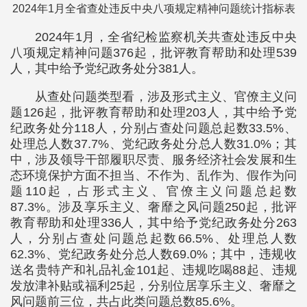
2024年1月全省查处违反中央八项规定精神问题统计指标表
2024年1月，全省纪检监察机关共查处违反中央
八项规定精神问题376起，批评教育帮助和处理539
人，其中给予党纪政务处分381人。
从查处问题类型看，涉及形式主义、官僚主义问
题126起，批评教育帮助和处理203人，其中给予党
纪政务处分118人，分别占查处问题总起数33.5%、
处理总人数37.7%、党纪政务处分总人数31.0%；其
中，涉及领导干部履职尽责、服务经济社会发展和生
态环境保护方面不担当、不作为、乱作为、假作为问
题110起，占形式主义、官僚主义问题总起数
87.3%。涉及享乐主义、奢靡之风问题250起，批评
教育帮助和处理336人，其中给予党纪政务处分263
人，分别占查处问题总起数66.5%、处理总人数
62.3%、党纪政务处分总人数69.0%；其中，违规收
送名贵特产和礼品礼金101起、违规吃喝88起、违规
发放津补贴或福利25起，分别位居享乐主义、奢靡之
风问题前三位，共占此类问题总数85.6%。