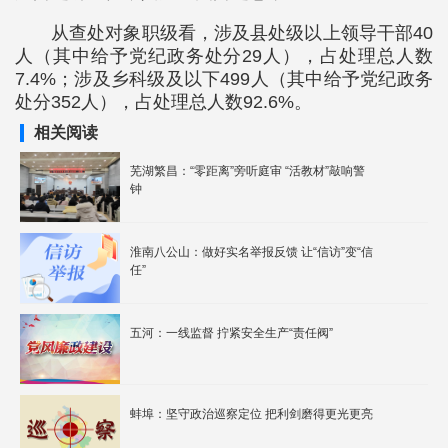
从查处对象职级看，涉及县处级以上领导干部40
人（其中给予党纪政务处分29人），占处理总人数
7.4%；涉及乡科级及以下499人（其中给予党纪政务
处分352人），占处理总人数92.6%。
相关阅读
芜湖繁昌：“零距离”旁听庭审 “活教材”敲响警
钟
淮南八公山：做好实名举报反馈 让“信访”变“信
任”
五河：一线监督 拧紧安全生产“责任阀”
蚌埠：坚守政治巡察定位 把利剑磨得更光更亮