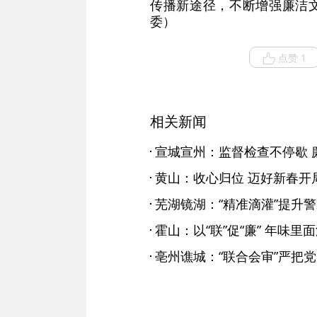
传播新途径，不断增强廉洁
委）
点赞 1
相关新闻
宣城宣州：监督检查不停歇 
黄山：收心归位 迈好新春开局
芜湖镜湖：“精准滴灌”提升
霍山：以“联”促“廉” 年味里面
亳州谯城：“联合会审”严把