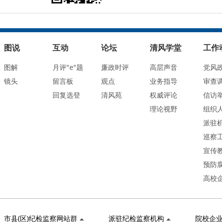
图说
互动
论坛
清风学堂
工作
图解
月评"e"题
廉政时评
高层声音
党风
镜头
留言板
观点
业务指导
审查
回复选登
清风苑
权威评论
信访
理论视野
组织
派驻
巡察
宣传
预防
高校
市县(区)纪检监察网站群
派驻纪检监察机构
院校企