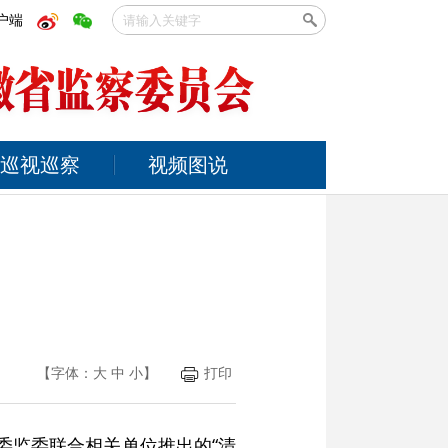
户端
巡视巡察
视频图说
【字体：
大
中
小
】
打印
纪委监委联合相关单位推出的“清