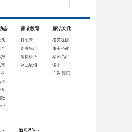
动态
廉政教育
廉洁文化
政风
忏悔录
徽风皖训
调查
以案警示
廉史今读
举报
勤廉榜样
移风易俗
人事
网上展馆
读书
机构
广告·漫画
工作
教育
腐败
企业
业
新闻媒体