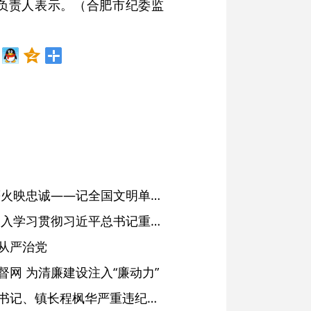
负责人表示。（合肥市纪委监
红土濉溪扬清风 文明薪火映忠诚——记全国文明单位、安徽省濉溪县纪委监委
省委常委会会议强调 深入学习贯彻习近平总书记重要讲话精神 以高质量党建引领高质量发展 梁言顺主持并讲话
从严治党
网 为清廉建设注入“廉动力”
绩溪县长安镇原党委副书记、镇长程枫华严重违纪违法被开除党籍和公职