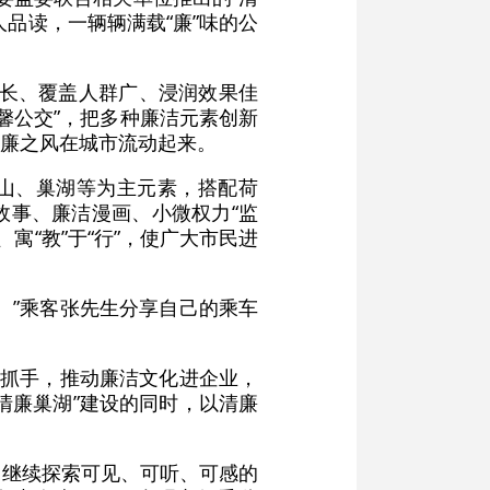
品读，一辆辆满载“廉”味的公
路长、覆盖人群广、浸润效果佳
馨公交”，把多种廉洁元素创新
廉之风在城市流动起来。
屏山、巢湖等为主元素，搭配荷
故事、廉洁漫画、小微权力“监
寓“教”于“行”，使广大市民进
。”乘客张先生分享自己的乘车
为抓手，推动廉洁文化进企业，
清廉巢湖”建设的同时，以清廉
果，继续探索可见、可听、可感的