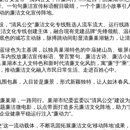
行。一句句廉洁宣传标语醒目吸睛，一个个廉洁小故事引人
动的廉洁文化宣传阵地。
建设，“清风公交”廉洁文化专线甄选人流车流大、运行线
”廉洁文化专线创建主体，融合现有党建品牌“先锋领航、温
底色的城芯主动脉，脉搏跳动间彰显清廉巢湖魅力，让清
的蓝绿色为主基调，以独具巢湖特色的中庙姥山岛、银
车内投放廉洁宣传标语、警言警句、廉洁古诗、廉洁小
巢湖本土人文特色和新时代清廉文化风韵，寓“廉”于“乘”、
，推动廉洁文化融入市民日常生活、走进百姓心中。
氛围包裹，入目皆是廉景，形式新颖独特，让人如沐春风
廉巢湖，一路同行。巢湖市纪委监委以“清风公交”建设
题廉洁微电影，以点带面打造多元廉洁文化阵地，助力“
企业健康平稳运行注入“廉动力”。
公交’这一流动载体，不断巩固拓展廉洁文化‘移动阵地’成