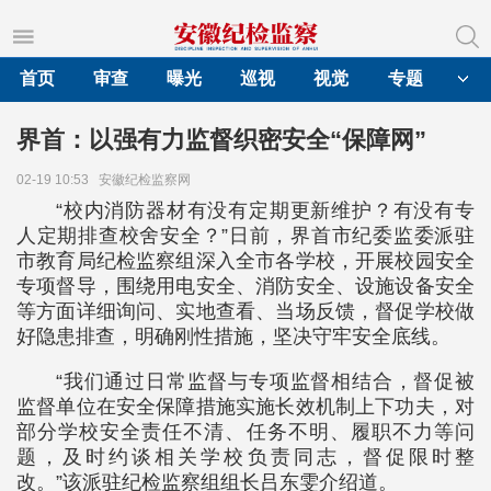
首页
审查
曝光
巡视
视觉
专题
界首：以强有力监督织密安全“保障网”
02-19 10:53
安徽纪检监察网
“校内消防器材有没有定期更新维护？有没有专
人定期排查校舍安全？”日前，界首市纪委监委派驻
市教育局纪检监察组深入全市各学校，开展校园安全
专项督导，围绕用电安全、消防安全、设施设备安全
等方面详细询问、实地查看、当场反馈，督促学校做
好隐患排查，明确刚性措施，坚决守牢安全底线。
“我们通过日常监督与专项监督相结合，督促被
监督单位在安全保障措施实施长效机制上下功夫，对
部分学校安全责任不清、任务不明、履职不力等问
题，及时约谈相关学校负责同志，督促限时整
改。”该派驻纪检监察组组长吕东雯介绍道。