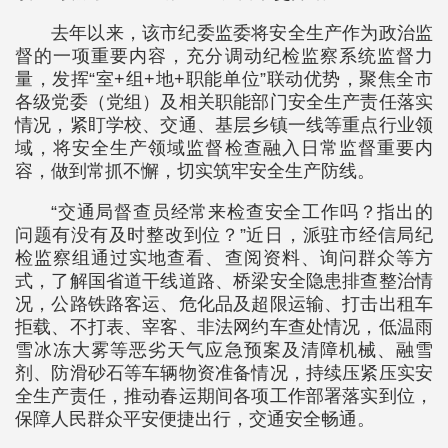
去年以来，该市纪委监委将安全生产作为政治监
督的一项重要内容，充分调动纪检监察系统监督力
量，发挥“室+组+地+职能单位”联动优势，聚焦全市
各级党委（党组）及相关职能部门安全生产责任落实
情况，紧盯学校、交通、基层乡镇一线等重点行业领
域，将安全生产领域监督检查融入日常监督重要内
容，做到常抓不懈，切实筑牢安全生产防线。
“交通局督查员经常来检查安全工作吗？指出的
问题有没有及时整改到位？”近日，派驻市经信局纪
检监察组通过实地查看、查阅资料、询问群众等方
式，了解国省道干线道路、桥梁安全隐患排查整治情
况，公路铁路客运、危化品及超限运输、打击出租车
拒载、不打表、宰客、非法网约车查处情况，低温雨
雪冰冻大雾等恶劣天气应急预案及清障机械、融雪
剂、防滑砂石等车辆物资准备情况，持续压紧压实安
全生产责任，推动春运期间各项工作部署落实到位，
保障人民群众平安便捷出行，交通安全畅通。