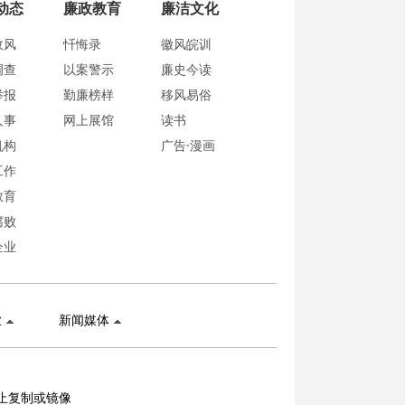
动态
廉政教育
廉洁文化
政风
忏悔录
徽风皖训
调查
以案警示
廉史今读
举报
勤廉榜样
移风易俗
人事
网上展馆
读书
机构
广告·漫画
工作
教育
腐败
企业
业
新闻媒体
止复制或镜像