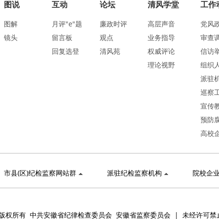
图说
互动
论坛
清风学堂
工作
图解
月评"e"题
廉政时评
高层声音
党风
镜头
留言板
观点
业务指导
审查
回复选登
清风苑
权威评论
信访
理论视野
组织
派驻
巡察
宣传
预防
高校
市县(区)纪检监察网站群
派驻纪检监察机构
院校企
版权所有 中共安徽省纪律检查委员会 安徽省监察委员会 | 未经许可禁