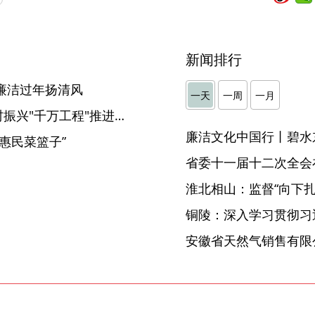
新闻排行
廉洁过年扬清风
一天
一周
一月
韩俊在六安市金寨县调研乡村振兴"千万工程"推进情况
廉洁文化中国行丨碧水
惠民菜篮子”
省委十一届十二次全会
淮北相山：监督“向下扎根