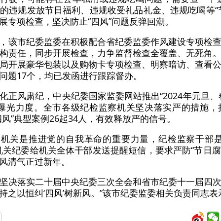
的违规发放节日福利、违规收受礼品礼金、违规吃喝等“
展专项检查，坚决防止“四风”问题反弹回潮。
，该市纪委监委在积极配合省纪委监委作风建设专项检
构责任，同步开展检查，力争监督检查全覆盖、无死角
局开展豪华包装以及购物卡专项检查、明察暗访、查看
问题17个，均已发函进行跟踪督办。
化正风肃纪，中央纪委国家监委网站推出“2024年元旦、
报曝光力度。全市各级纪检监察机关坚决落实严的措施，
风”典型案例26起34人，有效释放严的信号。
察机关是推进党的自我革命的重要力量，纪检监察干部
机关纪委给机关全体干部发送提醒短信，要求严防“节日腐败
风清气正过新年。
，我们将坚决落实二十届中央纪委三次全会和省市纪委十一届
持之以恒纠‘四风’树新风。”该市纪委监委相关负责同志