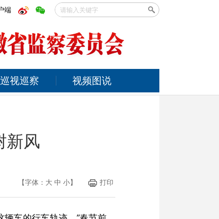
户端
巡视巡察
视频图说
树新风
【字体：
大
中
小
】
打印
这辆车的行车轨迹。”春节前，