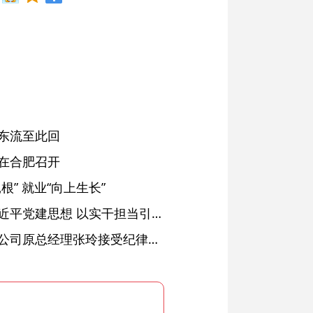
东流至此回
在合肥召开
” 就业“向上生长”
铜陵：深入学习贯彻习近平党建思想 以实干担当引领纪检监察工作高质量发展
安徽省天然气销售有限公司原总经理张玲接受纪律审查和监察调查