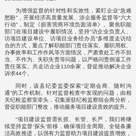
为增强监督的针对性和实效性，紧盯企业“急难
愁盼”，开展经济高质量发展、涉企服务监督等“六大
行动”，制定《损害营商环境负面清单》。聚焦职能
部门在项目建设中履职情况，坚持“访企业负责人、
访项目建设单位、访项目业务经办员”多维度走访结
合的方式，重点了解职能部门责任落实、履职用权、
办事效率和工作作风等方面情况，严肃查处工作不担
当、不作为、失职失责等问题，以严格问责倒逼工作
责任落实。共走访企业110余家，督促推动解决企业
诉求44个。
同时，该县纪委监委探索“定期会商、随时沟
通”的工作机制。针对监督检查中发现的问题，由相
关纪检监察室牵头，召集派驻纪检监察组会商分析，
督促职能部门整改，推动服务项目建设质效的提升。
“项目建设监督需长抓、长管、长严，我们将继
续坚持监督‘探头’前移，确保项目全周期、全链条廉
洁高效推进，以强有力监督助力项目建设提质增效，