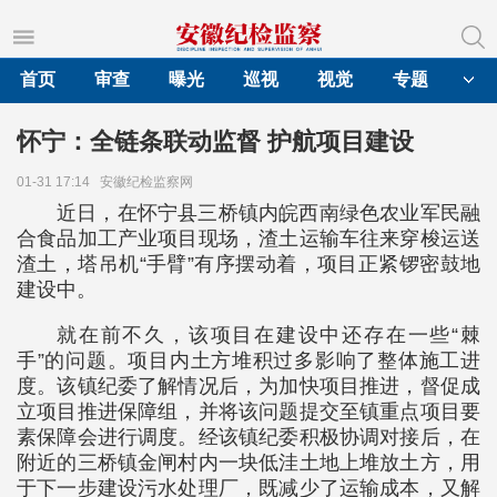
首页
审查
曝光
巡视
视觉
专题
怀宁：全链条联动监督 护航项目建设
01-31 17:14
安徽纪检监察网
近日，在怀宁县三桥镇内皖西南绿色农业军民融
合食品加工产业项目现场，渣土运输车往来穿梭运送
渣土，塔吊机“手臂”有序摆动着，项目正紧锣密鼓地
建设中。
就在前不久，该项目在建设中还存在一些“棘
手”的问题。项目内土方堆积过多影响了整体施工进
度。该镇纪委了解情况后，为加快项目推进，督促成
立项目推进保障组，并将该问题提交至镇重点项目要
素保障会进行调度。经该镇纪委积极协调对接后，在
附近的三桥镇金闸村内一块低洼土地上堆放土方，用
于下一步建设污水处理厂，既减少了运输成本，又解