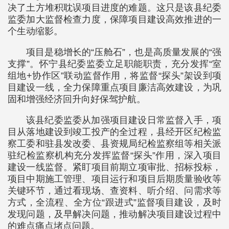
决了土方堆积耽误项目进度的难题。这只是该县纪委
监委加大监督检查力度，保障项目建设高效推进的一
个生动缩影。
项目是稳增长的“压舱石”，也是高质量发展的“强
支撑”。怀宁县纪委监委立足职能职责，充分发挥“室
组地+协作区”联动监督作用，将监督“探头”架设到项
目建设一线，全力保障重点项目廉洁高效建设，为巩
固和增强经济回升向好保驾护航。
该县纪委监委从加强项目建设日常监督入手，项
目从落地建设到竣工投产的全过程，县经开区纪检监
察工委和驻县发改委、县资规局纪检监察组等相关派
驻纪检监察机构充分发挥监督“探头”作用，深入项目
建设一线监督。紧盯项目前期立项审批、招标投标，
项目中期施工管理、项目运行和项目后期质量验收等
关键环节，通过看现场、查资料、听介绍、问需求等
方式，全流程、全方位“跟进式”监督项目建设，及时
发现问题，及早解决问题，推动解决项目建设过程中
的难点痛点堵点问题。