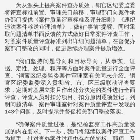
为从源头上提高案件查办质效，铜官区纪委监委
将评查标准前置、审理关口前移，审理部门向案件承
办部门提供《案件质量评查标准及评分细则》《违纪
违法案件移送审理清单》，做好“事前”提醒。同时采
取问题清单书面反馈的方式做好日常案件评查工作，
对照案件质量评查标准列出详细问题清单，在督促办
案部门整改的同时，促进后续办理案件提质增效。
“我们坚持问题导向和目标导向，从事实、证
据、定性、处理、程序等方面对案件质量进行全面评
查。”铜官区纪委监委案件审理室有关同志介绍。铜
官区纪委监委深入贯彻省、市、区三级联动评查要
求，定期对基层立案且作出处分决定的案件进行全面
评查，评查人员对扣分项目、扣分原因逐项登记，列
明问题清单，案件审理室针对案件质量评查中发现的
143个问题，及时提示并督促相关部门整改落实。
“确保案件质量过硬，是纪检监察工作高质量发
展的内在要求。下一步，我们将继续以案件评查工作
为抓手，针对查办案件过程中存在的短板、弱项，及