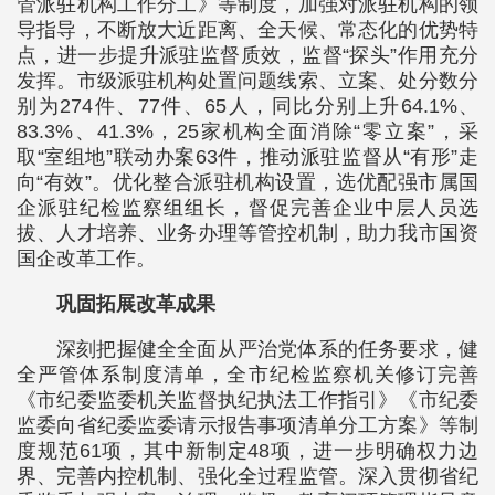
管派驻机构工作分工》等制度，加强对派驻机构的领
导指导，不断放大近距离、全天候、常态化的优势特
点，进一步提升派驻监督质效，监督“探头”作用充分
发挥。市级派驻机构处置问题线索、立案、处分数分
别为274件、77件、65人，同比分别上升64.1%、
83.3%、41.3%，25家机构全面消除“零立案”，采
取“室组地”联动办案63件，推动派驻监督从“有形”走
向“有效”。优化整合派驻机构设置，选优配强市属国
企派驻纪检监察组组长，督促完善企业中层人员选
拔、人才培养、业务办理等管控机制，助力我市国资
国企改革工作。
巩固拓展改革成果
深刻把握健全全面从严治党体系的任务要求，健
全严管体系制度清单，全市纪检监察机关修订完善
《市纪委监委机关监督执纪执法工作指引》《市纪委
监委向省纪委监委请示报告事项清单分工方案》等制
度规范61项，其中新制定48项，进一步明确权力边
界、完善内控机制、强化全过程监管。深入贯彻省纪