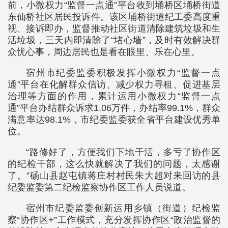
前，小微权力“监督一点通”平台收到埇桥区埇桥街道
东仙桥社区居民投诉件。该区埇桥街道纪工委高度重
视、接诉即办，监督推动社区街道清除建筑垃圾和生
活垃圾，三天内即清除了“堵心墙”，及时有效解决群
众忧心事，周边居民也是看在眼里、乐在心里。
宿州市纪委监委积极发挥小微权力“监督一点
通”平台在化解群众信访、减少权力寻租、促进基层
治理等方面的作用，累计运用小微权力“监督一点
通”平台办结群众诉求1.06万件，办结率99.1%，群众
满意率达98.1%，市纪委监委获全省平台建设优秀单
位。
“路修好了，方便我们下地干活，多亏了协作区
的纪检干部，这么快就解决了我们的问题，太感谢
了。”砀山县赵屯镇蒋庄村村民朱大超对来回访的县
纪委监委第二纪检监察协作区工作人员说道。
宿州市纪委监委创新运用乡镇（街道）纪检监
察“协作区+”工作模式，充分发挥协作区“政治监督的