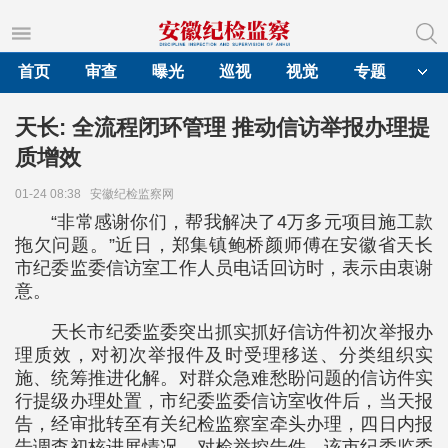
首页
审查
曝光
巡视
视觉
专题
天长: 全流程闭环管理 推动信访举报办理提
质增效
01-24 08:38
安徽纪检监察网
“非常感谢你们，帮我解决了4万多元项目施工款
拖欠问题。”近日，郑集镇鲍桥颜师傅在安徽省天长
市纪委监委信访室工作人员电话回访时，表示由衷谢
意。
天长市纪委监委突出抓实抓好信访件初次举报办
理质效，对初次举报件及时受理移送、分类组织实
施、统筹推进化解。对群众急难愁盼问题的信访件实
行提级办理处置，市纪委监委信访室收件后，当天报
告，经审批转至有关纪检监察室牵头办理，四日内报
告调查初核进展情况。对检举控告件，该市纪委监委