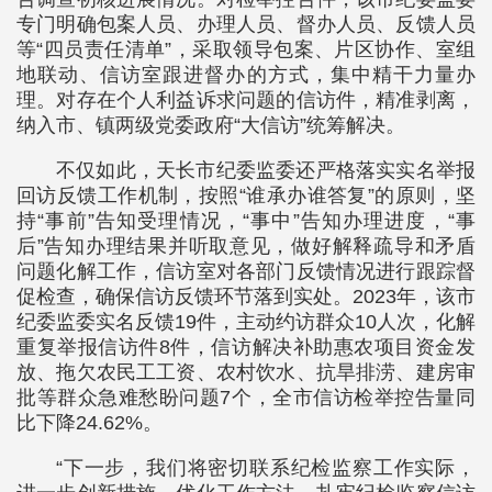
专门明确包案人员、办理人员、督办人员、反馈人员
等“四员责任清单”，采取领导包案、片区协作、室组
地联动、信访室跟进督办的方式，集中精干力量办
理。对存在个人利益诉求问题的信访件，精准剥离，
纳入市、镇两级党委政府“大信访”统筹解决。
不仅如此，天长市纪委监委还严格落实实名举报
回访反馈工作机制，按照“谁承办谁答复”的原则，坚
持“事前”告知受理情况，“事中”告知办理进度，“事
后”告知办理结果并听取意见，做好解释疏导和矛盾
问题化解工作，信访室对各部门反馈情况进行跟踪督
促检查，确保信访反馈环节落到实处。2023年，该市
纪委监委实名反馈19件，主动约访群众10人次，化解
重复举报信访件8件，信访解决补助惠农项目资金发
放、拖欠农民工工资、农村饮水、抗旱排涝、建房审
批等群众急难愁盼问题7个，全市信访检举控告量同
比下降24.62%。
“下一步，我们将密切联系纪检监察工作实际，