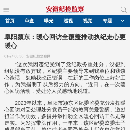
首页
审查
曝光
巡视
视觉
专题
阜阳颍东：暖心回访全覆盖推动执纪走心更
暖心
01-24 08:36
安徽纪检监察网
“这次我因违纪受到了党纪政务重处分，没想到
组织没有放弃我，区纪委主要领导来到我单位和我谈
心谈话，勉励我改正错误，在新的工作岗位上好好工
作，为我指明了以后努力的方向。”近日，在一次暖
心回访活动，受处分人员感动地说道。
2023年以来，阜阳市颍东区纪委监委充分发挥暖
心回访对受处理处分党员干部的教育关爱警醒、激励
担当作为功效，多措并举推动全区暖心回访工作走深
走实。为发挥带头作用，一年来，该区纪委监委班子
成员躬身示范，单独或者会同受处分人所在单位党组