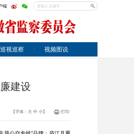
户端
巡视巡察
视频图说
清廉建设
【字体：
大
中
小
】
打印
“主题公交专线”品牌；庐江县重