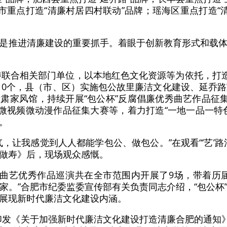
市重点打造“清廉村居四村联动”品牌；瑶海区重点打造“
是推进清廉建设的重要抓手。着眼于创新教育形式和载
监委联合相关部门单位，以本地红色文化资源等为依托，打造
目10个，县（市、区）实施包公故里廉洁文化建设、延乔路
肃家风馆，持续开展“包公杯”反腐倡廉优秀曲艺作品征集
影微视频微动漫作品征集大赛等，着力打造“一地一品一特
。
气，让我感觉到人人都能学包公、做包公。”在观看“‘艺’
做寿》后，现场观众感慨。
倡廉曲艺优秀作品巡演共在全市范围内开展了9场，带着历届
家。”合肥市纪委监委宣传部有关负责同志介绍，“包公杯
展现新时代廉洁文化建设内涵。
市委印发《关于加强新时代廉洁文化建设打造清廉合肥的通知