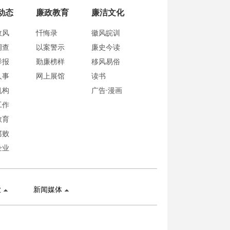
动态
廉政教育
廉洁文化
政风
忏悔录
徽风皖训
调查
以案警示
廉史今读
举报
勤廉榜样
移风易俗
人事
网上展馆
读书
机构
广告·漫画
工作
教育
腐败
企业
业
新闻媒体