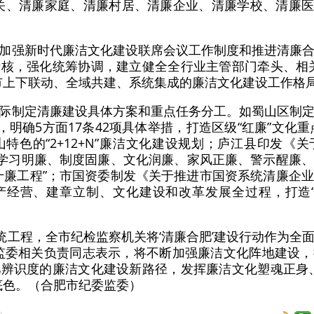
关、清廉家庭、清廉村居、清廉企业、清廉学校、清廉医院”
加强新时代廉洁文化建设联席会议工作制度和推进清廉
核，强化统筹协调，建立健全全行业主管部门牵头、相
市上下联动、全域共建、系统集成的廉洁文化建设工作格
际制定清廉建设具体方案和重点任务分工。如蜀山区制
，明确5方面17条42项具体举措，打造区级“红廉”文化重
山特色的“2+12+N”廉洁文化建设规划；庐江县印发《
出学习明廉、制度固廉、文化润廉、家风正廉、警示醒廉
十廉工程”；市国资委制发《关于推进市国资系统清廉企
经营、建章立制、文化建设和改革发展全过程，打造“清
项系统工程，全市纪检监察机关将‘清廉合肥’建设行动作为
监委相关负责同志表示，将不断加强廉洁文化阵地建设
辨识度的廉洁文化建设新路径，发挥廉洁文化塑魂正身
底色。（合肥市纪委监委）