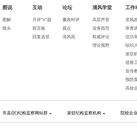
图说
互动
论坛
清风学堂
工作
图解
月评"e"题
廉政时评
高层声音
党风
镜头
留言板
观点
业务指导
审查
回复选登
清风苑
权威评论
信访
理论视野
组织
派驻
巡察
宣传
预防
高校
市县(区)纪检监察网站群
派驻纪检监察机构
院校企