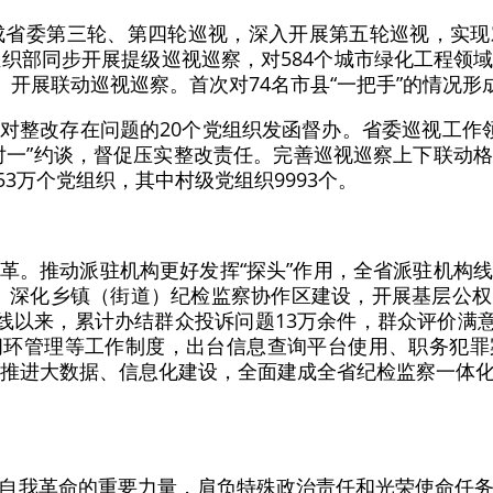
完成省委第三轮、第四轮巡视，深入开展第五轮巡视，实
组织部同步开展提级巡视巡察，对584个城市绿化工程领
）开展联动巡视巡察。首次对74名市县“一把手”的情况形
对整改存在问题的20个党组织发函督办。省委巡视工作
对一”约谈，督促压实整改责任。完善巡视巡察上下联动
53万个党组织，其中村级党组织9993个。
革。推动派驻机构更好发挥“探头”作用，全省派驻机构
8.7%。深化乡镇（街道）纪检监察协作区建设，开展基层
线以来，累计办结群众投诉问题13万余件，群众评价满意
闭环管理等工作制度，出台信息查询平台使用、职务犯罪
入推进大数据、信息化建设，全面建成全省纪检监察一体
自我革命的重要力量，肩负特殊政治责任和光荣使命任