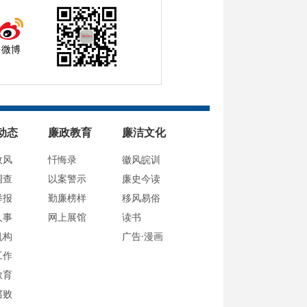
微博
动态
廉政教育
廉洁文化
政风
忏悔录
徽风皖训
调查
以案警示
廉史今读
举报
勤廉榜样
移风易俗
人事
网上展馆
读书
机构
广告·漫画
工作
教育
腐败