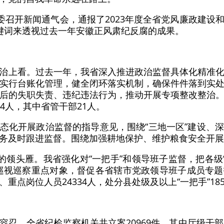
监委召开新闻通气会，通报了2023年度全省党风廉政建设
键词来透视过去一年安徽正风肃纪反腐的成果。
治上看。过去一年，我省深入推进政治监督具体化精准
实行台账化管理，健全闭环落实机制，确保件件落到实
后的失职失责、违纪违法行为，推动开展专项整改整治
4人，其中省管干部21人。
态化开展政治监督的指导意见，围绕“三地一区”建设、
务及时跟进监督。围绕加强耕地保护、维护粮食安全开展
展的领头雁。我省强化对“一把手”和领导班子监督，把各级
巡视巡察重点对象，督促各省辖市党政领导班子成员专
重点岗位人员24334人，处分县处级及以上“一把手”18
容忍，全省纪检监察机关共立案20969件，其中厅级干部