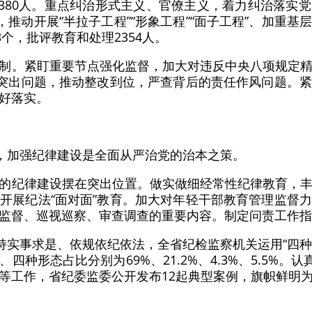
理3380人。重点纠治形式主义、官僚主义，着力纠治落实
，推动开展“半拉子工程”“形象工程”“面子工程”、加重
3个，批评教育和处理2354人。
制。紧盯重要节点强化监督，加大对违反中央八项规定
的突出问题，推动整改到位，严查背后的责任作风问题。
好落实。
”，加强纪律建设是全面从严治党的治本之策。
的纪律建设摆在突出位置。做实做细经常性纪律教育，
开展纪法“面对面”教育。加大对年轻干部教育管理监督
监督、巡视巡察、审查调查的重要内容。制定问责工作指
持实事求是、依规依纪依法，全省纪检监察机关运用“四种形
种形态占比分别为69%、21.2%、4.3%、5.5%。
等工作，省纪委监委公开发布12起典型案例，旗帜鲜明