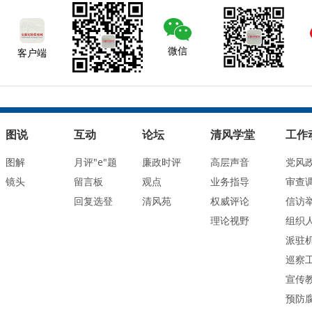
微信
客户端
图说
互动
论坛
清风学堂
工作
图解
月评"e"题
廉政时评
高层声音
党风
镜头
留言板
观点
业务指导
审查
回复选登
清风苑
权威评论
信访
理论视野
组织
派驻
巡察
宣传
预防