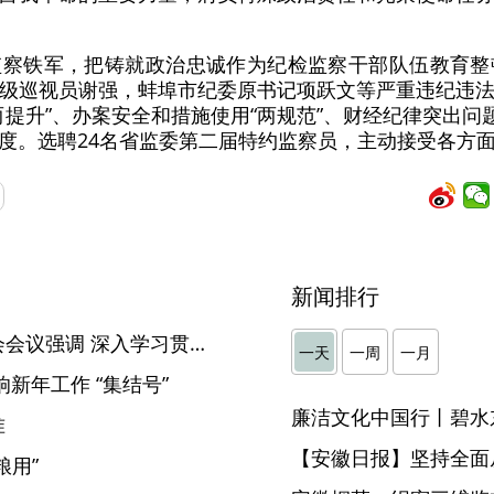
监察铁军，把铸就政治忠诚作为纪检监察干部队伍教育整
级巡视员谢强，蚌埠市纪委原书记项跃文等严重违纪违
提升”、办案安全和措施使用“两规范”、财经纪律突出问
度。选聘24名省监委第二届特约监察员，主动接受各方
新闻排行
刘海泉主持召开省纪委常委会会议强调 深入学习贯彻习近平总书记重要讲话重要指示精神 纵深推进正风肃纪反腐
一天
一周
一月
新年工作 “集结号”
廉洁文化中国行丨碧水
准
【安徽日报】坚持全面
粮用”