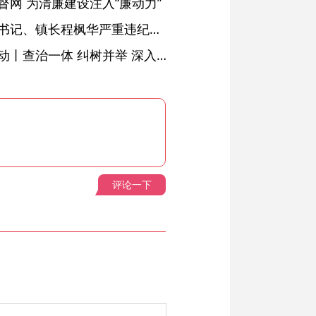
网 为清廉建设注入“廉动力”
绩溪县长安镇原党委副书记、镇长程枫华严重违纪违法被开除党籍和公职
落实五次全会精神见行动丨查治一体 纠树并举 深入推进风腐同查同治
评论一下