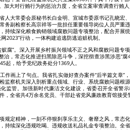
7人。加大对行贿行为的惩治力度，全省立案审查调查行贿人
省人大常委会原秘书长白金明、宣城市委原书记孔晓宏
常务副检察长高宗祥等一批担任重要领导岗位人员严重
，持续深化粮食购销领域腐败问题专项整治，配合开展
网2023”行动，一体构建追逃防逃追赃机制。
贪蚁腐”。深入开展乡村振兴领域不正之风和腐败问题专
项整治，常态化推进扫黑除恶斗争，深挖彻查涉黑涉恶“腐
45起，给予党纪政务处分1369人。
工作画上了句点。我省扎实做好查办案件“后半篇文章”
检监察机关深入剖析重点领域、行业、系统腐败问题根
强化监管。加强新时代廉洁文化建设，省委召开全省警示
件，全省共4万余名党员、干部赴省党风廉政教育馆接受
项规定精神，一刻不停狠刹享乐主义、奢靡之风，常态
，持续深化违规吃喝、违规收送礼品礼金专项整治。全