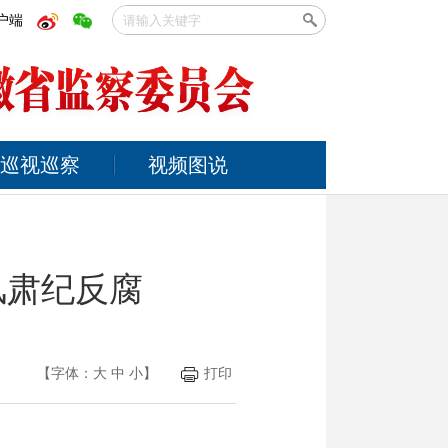
户端
巡视巡察
视频图说
风肃纪反腐
【字体：
大
中
小
】
打印