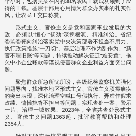
个小时，包括吴某在内的38名农民工就成功领到了应
得的工钱。基层干部用心用情为群众办实事的扎实作
风，让农民工交口称赞。
形式主义、官僚主义是党和国家事业发展的大
敌，必须以“恒心”“韧劲”深挖根源、精准纠治。省纪
委监委靶向纠治落实党中央决策部署不担当不用力、
执行政策措施“一刀切”、基层治理不作为乱作为、“新
官不理旧账”等问题，持续推动解决征迁“难安置”、拖
欠中小企业账款等漠视侵害群众企业利益方面突出问
题。
聚焦群众所急所忧所盼，各级纪检监察机关强化
问题导向，找准本地区形式主义、官僚主义顽瘴痼疾
的突出表现，深化治理空喊口号假执行、弄虚作假求
政绩、慵懒拖沓不担当等问题，实现查处一案、警示
一片、治理一域效果。2023年，全省共查处形式主
义、官僚主义问题1363起，批评教育帮助和处理
2354人。