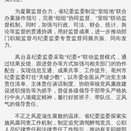
为凝聚监督合力，省纪委监委制定“室组地”联合
办案操作指引，完善“组组”协同监督、“室组”联动监
督机制。同时，加强与行政、司法、财会、统计、舆
论等监督的贯通协调，用好监督成果，进一步推动部
门职能监督与纪委监委专责监督同频共振、同向发
力。
凤台县纪委监委采取“纪委+”联动监督模式，通
过结果反馈、跟进督办等方式加强与相关部门的协作
配合，实现信息互通、成果共享、工作提升。亳州市
纪委监委盯住“关键少数”，以市委全面从严治党主体
责任清单、主体责任谈话制度、协助审核党风廉政建
设述职报告等为抓手，督促各级领导干部带头严格执
行中央八项规定精神，履行好抓班子、带队伍、正风
气的领导责任。
不正之风是滋生腐败的温床。省纪委监委探索实
施风腐同查工作机制，制定追究酒驾醉驾党员、公职
人员纪律责任和法律责任工作指引，推动有关职能部