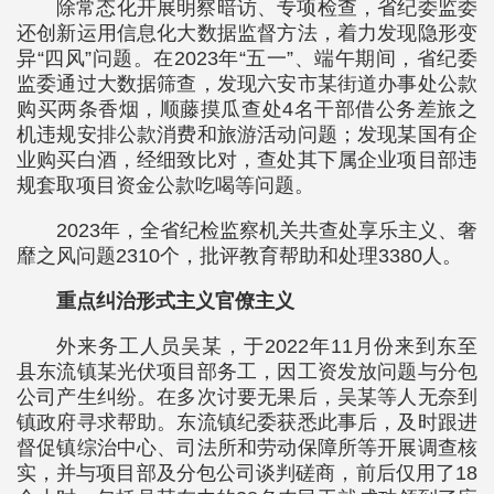
除常态化开展明察暗访、专项检查，省纪委监委
还创新运用信息化大数据监督方法，着力发现隐形变
异“四风”问题。在2023年“五一”、端午期间，省纪委
监委通过大数据筛查，发现六安市某街道办事处公款
购买两条香烟，顺藤摸瓜查处4名干部借公务差旅之
机违规安排公款消费和旅游活动问题；发现某国有企
业购买白酒，经细致比对，查处其下属企业项目部违
规套取项目资金公款吃喝等问题。
2023年，全省纪检监察机关共查处享乐主义、奢
靡之风问题2310个，批评教育帮助和处理3380人。
重点纠治形式主义官僚主义
外来务工人员吴某，于2022年11月份来到东至
县东流镇某光伏项目部务工，因工资发放问题与分包
公司产生纠纷。在多次讨要无果后，吴某等人无奈到
镇政府寻求帮助。东流镇纪委获悉此事后，及时跟进
督促镇综治中心、司法所和劳动保障所等开展调查核
实，并与项目部及分包公司谈判磋商，前后仅用了18