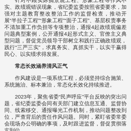
针对不顾实际搞景观工程、形象工程等作风不
实、政绩观错误现象，省纪委监委按照省委要求，加
强对主题教育整改整治工作的监督检查，推动开
展“半拉子工程”“形象工程”“面子工程”、基层权责事务
不清加重工作负担等专项整治，通报4起政绩观偏差
问题典型案例，公开通报4起形式主义、官僚主义典
型问题，督促党员领导干部树立和践行正确政绩观，
践行“三严三实”，求真务实、真抓实干，以实干赢得
民心、以实绩求得发展。
常态长效涵养清风正气
作风建设是一项系统工程，必须坚持综合施策、
系统施治、标本兼治，常态化长效化持续推进。
2023年，聚焦省委“民声呼应”平台反映的突出问
题，省纪委监委会同有关部门建立信息互通、监督协
同、线索移交、通报曝光工作机制，推动问题整改到
位，严查背后的责任作风问题。同时，紧盯省委常委
会现场办公明确的事项，及时跟进监督，督促贯彻落
实到位。