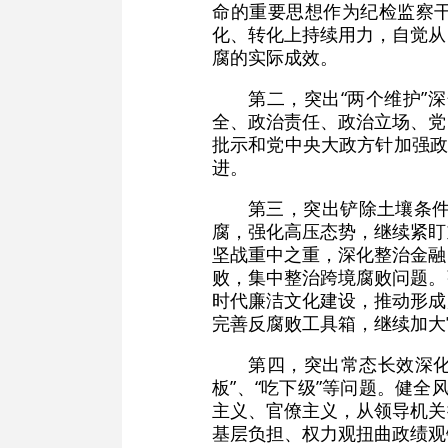
命的重要思想作为纪检监察干
化、转化上持续用力，自觉从
腐的实际成效。
第二，突出“两个维护”
全、政治责任、政治立场、党
批示和党中央大政方针加强政
进。
第三，突出铲除土壤条
腐，强化高压态势，继续紧盯
坚战重中之重，深化整治金融
败，集中整治跨境腐败问题。
时代廉洁文化建设，推动形成
完善反腐败工具箱，继续加大
第四，突出常态长效深化
板”、“吃下级”等问题。健全
主义、官僚主义，从领导机关
基层负担、权力观扭曲政绩观