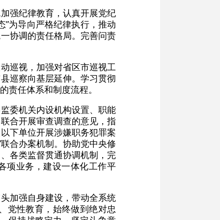
机加强纪律教育，认真开展党纪
态”为导向严格纪律执行，推动
统一协调的责任格局。完善问责
联动巡视，加强对省区市巡视工
市县巡察向基层延伸。学习贯彻
的责任体系和制度流程。
委监委机关内设机构设置、职能
委联合开展审查调查的意见，指
级以下单位开展涉嫌职务犯罪案
地”联合办案机制。协助党中央修
导、各类监督贯通协调机制，完
察各项业务，建设一体化工作平
带头加强自身建设，带动全系统
、党性教育，始终做到绝对忠