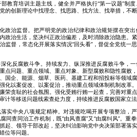
部教育培训主题主线，健全并严格执行“第一议题”制
党的创新理论中找理念、找思路、找方法、找举措，不
深化政治监督。把严明党的政治纪律和政治规矩摆在突
内政治生活，坚决纠正政治偏差，及时消除政治隐患。
治监督，常态化开展落实情况“回头看”，督促全党统一
件深化反腐败斗争。持续发力、纵深推进反腐败斗争，一
重点问题、重点领域、重点对象、新型腐败和隐性腐败
、国企、能源、烟草、医药、基建工程和招投标等领域
强化以案促改、以案促治，推动重点领域体制机制改革
廉荣贪耻的社会氛围。强化受贿行贿一起查，完善对重
审计等移送问题线索查处力度，持续推进反腐败国家立法
落实中央八项规定精神。对违规吃喝开展专项整治，严查“
风腐同查同治工作机制，既“由风查腐”又“由腐纠风”。
抓起、领导干部改起，坚决纠治影响党中央决策部署落
错位等问题。