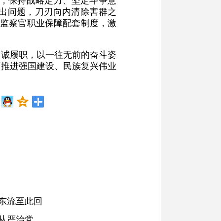
”，保持战略定力、坚定斗争意
出问题，刀刃向内清除害群之
善监察官职业保障配套制度，激
忠诚履职，以一往无前的奋斗姿
面推进强国建设、民族复兴伟业
东流至此回
从严治党