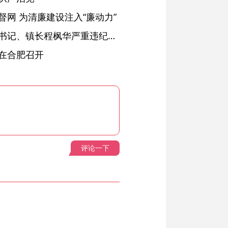
网 为清廉建设注入“廉动力”
绩溪县长安镇原党委副书记、镇长程枫华严重违纪违法被开除党籍和公职
在合肥召开
评论一下