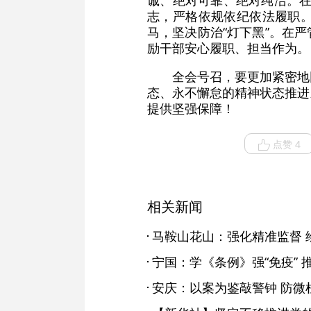
诚、绝对可靠、绝对纯洁。在
志，严格依规依纪依法履职
马，坚决防治“灯下黑”。在
励干部安心履职、担当作为。
全会号召，要更加紧密地
态、永不懈怠的精神状态推进
提供坚强保障！
点赞 4
相关新闻
马鞍山花山：强化精准监督 绘
宁国：学《条例》强“免疫”
安庆：以案为鉴敲警钟 防微