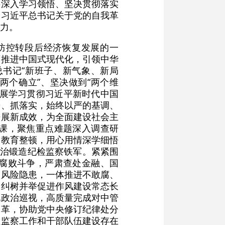
将深入学习领悟、坚决贯彻落实
到习近平总书记关于党的自我革
力。
情防控转段后经济恢复发展的一
面推进中国式现代化，引领中华
书记“新班子、新气象、新局
两个确立”、坚决做到“两个维
开展学习贯彻习近平新时代中国
研、抓落实，始终以严的基调、
进展新成效，为全面建设社会主
课，聚焦重点难题深入调查研
和教育整顿，用心用情深学细悟
严治锻造纪检监察铁军。紧紧围
腐败斗争，严肃查处金融、国
败风险隐患，一体推进不敢腐、
，纠树并举促进作风建设常态长
化政治巡视，高质量完成对中管
改革，协助党中央修订纪律处分
检监察工作和干部队伍建设存在