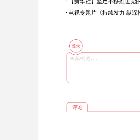
登录
评论