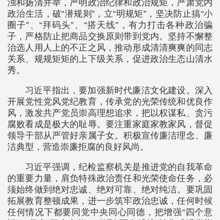
浊和扬清并举，严明政治纪律和政治规矩，严肃党内
政治生活，破“潜规则”，立“明规矩”，坚决防止搞“小
圈子”、“拜码头”、“搭天线”，有力打击各种政治骗
子，严格防止把商品交换原则带到党内。坚持不懈整
治选人用人上的不正之风，推动形成清清爽爽的同志
关系、规规矩矩的上下级关系，促进政治生态山清水
秀。
习近平指出，要加强新时代廉洁文化建设。深入
开展党性党风党纪教育，传承党的光荣传统和优良作
风，激发共产党员崇高理想追求，把以权谋私、贪污
腐败看成是极大的耻辱。要注重家庭家教家风，督促
领导干部从严管好亲属子女。积极宣传廉洁理念、廉
洁典型，营造崇廉拒腐的良好风尚。
习近平强调，纪检监察机关是推进党的自我革命
的重要力量，肩负特殊政治责任和光荣使命任务，必
须始终做到绝对忠诚、绝对可靠、绝对纯洁。要巩固
拓展教育整顿成果，进一步筑牢政治忠诚，任何时候
任何情况下都要同党中央同心同德，把增强“四个意