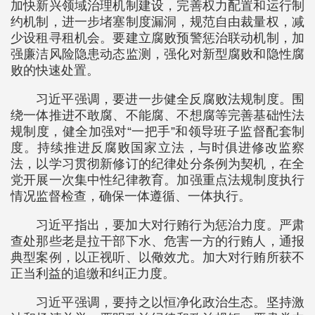
加快新兴领域治理机制建设，完善权力配置和运行制
约机制，进一步堵塞制度漏洞，规范自由裁量权，减
少设租寻租机会。要建立腐败预警惩治联动机制，加
强廉洁风险隐患动态监测，强化对新型腐败和隐性腐
败的快速处置。
习近平强调，要进一步健全反腐败法规制度。围
绕一体推进不敢腐、不能腐、不想腐等完善基础性法
规制度，健全加强对“一把手”和领导班子监督配套制
度。持续推进反腐败国家立法，与时俱进修改监察
法，以学习贯彻新修订的纪律处分条例为契机，在全
党开展一次集中性纪律教育。加强重点法规制度执行
情况监督检查，确保一体遵循、一体执行。
习近平指出，要加大对行贿行为惩治力度。严肃
查处那些老是拉干部下水、危害一方的行贿人，通报
典型案例，以正视听、以儆效尤。加大对行贿所获不
正当利益的追缴和纠正力度。
习近平强调，要持之以恒净化政治生态。坚持激