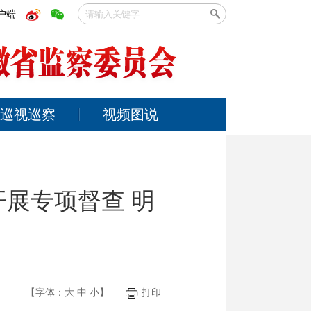
户端
巡视巡察
视频图说
展专项督查 明
【字体：
大
中
小
】
打印