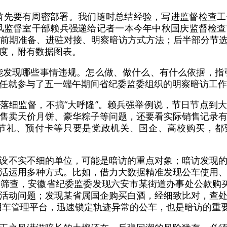
首先要有周密部署。我们随时总结经验，写进监督检查
风监督室干部赖兵强递给记者一本今年中秋国庆监督检
解前期准备、进驻对接、明察暗访方式方法；后半部分节
度，附有数据图表。
能发现哪些事情违规。怎么做、做什么、有什么依据，指
任就参与了五一端午期间省纪委监委组织的明察暗访工作
落细监督，不搞“大呼隆”。赖兵强举例说，节日节点到
售卖天价月饼、豪华粽子等问题，还要看实际销售记录
酒节礼、预付卡等只要是党政机关、国企、高校购买，都
设不实不细的单位，可能是暗访的重点对象；暗访发现
活运用多种方式。比如，借力大数据精准发现公车使用
筛查，安徽省纪委监委发现六安市某街道办事处公款购
活动问题；发现某省属国企购买白酒，经细致比对，查
用车管理平台，迅速锁定轨迹异常的公车，也是暗访的重要