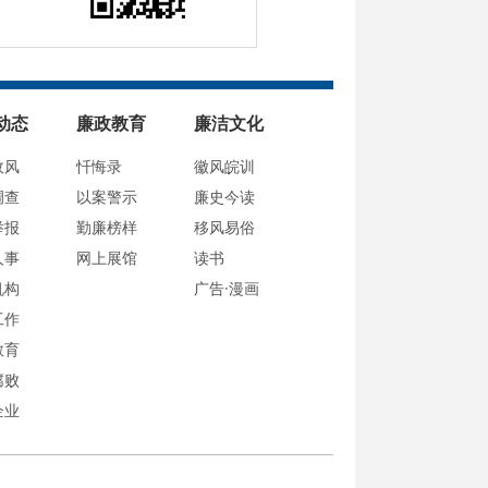
动态
廉政教育
廉洁文化
政风
忏悔录
徽风皖训
调查
以案警示
廉史今读
举报
勤廉榜样
移风易俗
人事
网上展馆
读书
机构
广告·漫画
工作
教育
腐败
企业