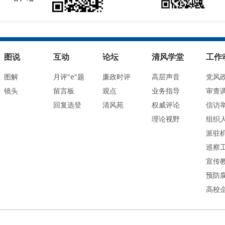
图说
互动
论坛
清风学堂
工作
图解
月评"e"题
廉政时评
高层声音
党风
镜头
留言板
观点
业务指导
审查
回复选登
清风苑
权威评论
信访
理论视野
组织
派驻
巡察
宣传
预防
高校