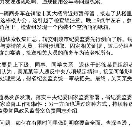
力发现违规吃喝、违规使用公车等问题线索。
，一辆商务车在铜陵市某大楼附近短暂停留，接走了从楼
这栋楼办公，这引起了检查组注意。晚上9点半左右，
角落里，检查组发现一个内装4个空酒瓶的纸箱。
问题线索收集汇总，转交铜陵市纪委监委先行侧面了解。
与宴请的人员，并同步调取、固定相关证据，随后分组
参加宴请，接送相关人员的商务车为该老板所有。
主要是上下级、同事、同学关系。退休干部徐某是组织
判认为，吴某某等人违反中央八项规定精神，接受可能影
处理意见，报省纪委监委统一审核把关。最终，吴某某
’问题易发多发期。落实中央纪委国家监委部署，省纪委监
家监督工作积极性；另一方面也通过这种方式，持续释放‘严
委监委党风政风监督室负责同志介绍。
问题。如何在有限时间里做到明察覆盖全面、查深查透