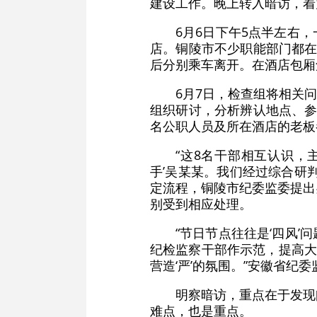
建设工作。晚上转入暗访，着
6月6日下午5点半左右
店。铜陵市不少职能部门都在
后分别乘车离开。在酒店包厢
6月7日，检查组将相关
组织研讨，分析辨认地点、参
名公职人员及所在酒店的老板
“这8名干部相互认识，
手’吴某某。我们经过综合研
定流程，铜陵市纪委监委提出
别受到相应处理。
“节日节点往往是‘四风
纪检监察干部作示范，提高大
营造‘严’的氛围。”安徽省纪
明察暗访，重点在于发现
难点，也是重点。