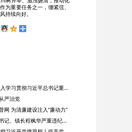
须纠树并举、激浊扬清，推动化
题作为重要任务之一，绷紧弦、
风持续向好。
省委常委会会议强调 深入学习贯彻习近平总书记重要讲话精神 以高质量党建引领高质量发展 梁言顺主持并讲话
从严治党
网 为清廉建设注入“廉动力”
绩溪县长安镇原党委副书记、镇长程枫华严重违纪违法被开除党籍和公职
学习进行时·深入学习贯彻习近平党建思想丨提高党的战斗力的法宝