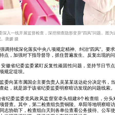
委深入一线开展监督检查，深挖彻查隐形变异“四风”问题。图为
。唐媛 摄
强调持续深化落实中央八项规定精神、纠治“四风”。要
特点，加强对下指导督导，抓住普遍发生、反复出现的问
安徽省纪委监委紧盯反复性顽固性问题，坚持节日节点
项规定堤坝。
监委向某市属国企主要负责人吴某某送达处分决定书，
查处，就是源于该省纪委监委明察暗访发现的问题线索。
省纪委监委党风政风监督室牵头组建8个检查组，分头
项督查。其中，第二检查组负责铜陵、阜阳等地明察暗
同志协助下，检查组白天到各单位查看公务接待、公车