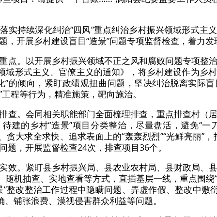
落实持续深化纠治“四风”重点纠治乡村振兴领域形式主
题，开展乡村建设盲目“造景”问题专项监督检查，着力发
重点。以开展乡村振兴领域不正之风和腐败问题专项整
兴领域形式主义、官僚主义的通知》，将乡村建设作为乡
化”的倾向，紧盯政绩观扭曲问题，坚决纠治脱离实际
子”工程等行为，精准施策，靶向施治。
排查。会同相关职能部门全面梳理排查，重点排查村（
待建的乡村“造景”项目分类整治，尽量盘活，避免“一
、贪大求全求快、追求表面上的“轰轰烈烈”“光鲜亮丽”
等问题，开展监督检查24次，排查项目36个。
实效。紧盯县乡村振兴局、县农业农村局、县财政局、
、随机抽查、实地查看等方式，直插基层一线，重点围绕“
景”整改整治工作过程中隐瞒问题、弄虚作假、整改中敷衍
正确、铺张浪费、漠视侵害群众利益等问题。