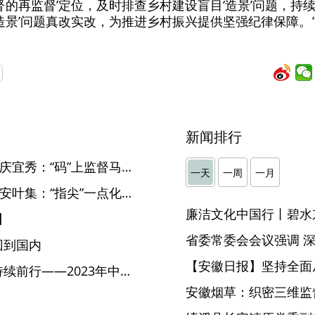
监督的再监督’定位，及时排查乡村建设盲目‘造景’问题，
‘造景’问题真改实改，为推进乡村振兴提供坚强纪律保障
新闻排行
【“监督一点通”一线传真】安庆宜秀：“码”上监督马上办
一天
一周
一月
【“监督一点通”一线传真】六安叶集：“指尖”一点化纠纷 为民解忧践初心
廉洁文化中国行丨碧水
】
回到国内
【安徽日报】坚持全面
​引领中国经济大船乘风破浪持续前行——2023年中央经济工作会议侧记
安徽烟草：织密三维监督