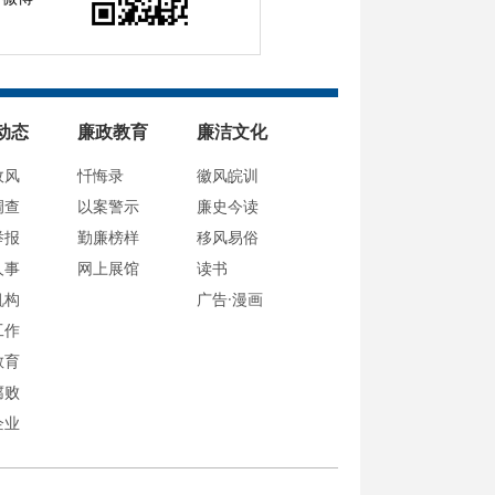
动态
廉政教育
廉洁文化
政风
忏悔录
徽风皖训
调查
以案警示
廉史今读
举报
勤廉榜样
移风易俗
人事
网上展馆
读书
机构
广告·漫画
工作
教育
腐败
企业