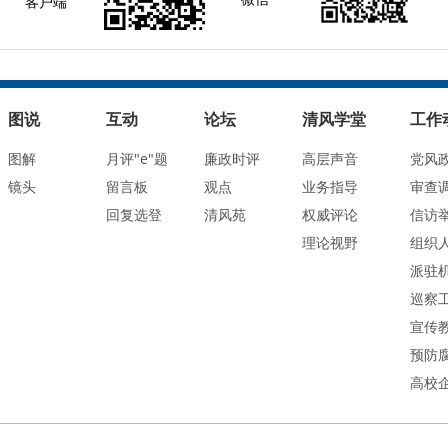
客户端
图说
互动
论坛
清风学堂
工作
图解
月评"e"题
廉政时评
高层声音
党风
镜头
留言板
观点
业务指导
审查
回复选登
清风苑
权威评论
信访
理论视野
组织
派驻
巡察
宣传
预防
高校