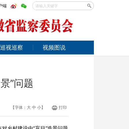
户端
巡视巡察
视频图说
景”问题
【字体：
大
中
小
】
打印
对乡村建设中“盲目”造景问题