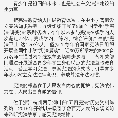
青少年是祖国的未来，也是社会主义法治建设的
生力军——
把宪法教育纳入国民教育体系，在中小学普遍设
立宪法知识课程；连续组织开展了8届全国学生“学宪
法 讲宪法”系列活动，今年以来参与宪法在线学习人
次超过72亿，完成学习、练习、综合评价产生的“宪
法卫士”达1.57亿人；坚持在每年的国家宪法日组织
开展全国中小学“宪法晨读”，近30万所学校的8000多
万名师生通过网络连接主会场同步参与……各相关部
门通过开展适合青少年学生身心特点的宪法宣传教育
活动，营造学习宪法、尊崇宪法的仪式感，引导青少
年从小树立宪法法律意识、养成尊法守法习惯。
宪法的根基在于人民发自内心的拥护，宪法的伟
力在于人民出自真诚的信仰。
位于浙江杭州西子湖畔的“五四宪法”历史资料陈
列馆，2016年开馆以来吸引了数百万人次的参观者前
来聆听宪法故事，感受宪法精神；