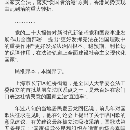
国家安全法，落实“爱国者治港”原则，香港局势实现
由乱到治的重大转折。
…………
党的二十大报告对新时代新征程党和国家事业发
展作出全面部署，提出“更好发挥宪法在治国理政中
的重要作用”“更好发挥法治固根本、稳预期、利长远
的保障作用，在法治轨道上全面建设社会主义现代化
国家”。
民惟邦本，本固邦宁。
上海市长宁区虹桥街道，是全国人大常委会法工
委设立的首批基层立法联系点之一，是老百姓在家门
口表达社情民意的国家立法“直通车”。
年过八旬的当地居民夏云龙回忆说，前几年对国
歌法征求意见时，他在讨论会上提出了关于唱国歌的
意见建议。有关建议最终被立法吸收采纳，国歌法第
五条规定：“国家倡导公民和组织在适宜的场合奏唱