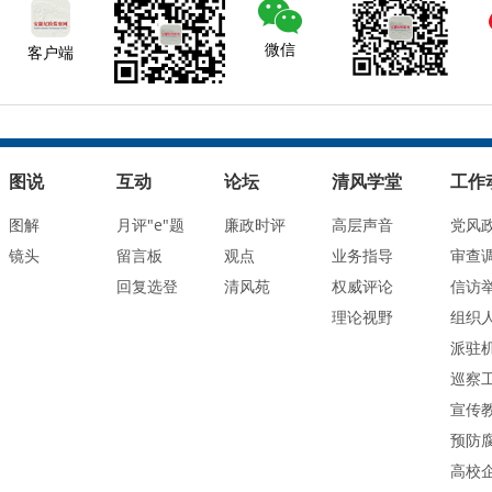
微信
客户端
图说
互动
论坛
清风学堂
工作
图解
月评"e"题
廉政时评
高层声音
党风
镜头
留言板
观点
业务指导
审查
回复选登
清风苑
权威评论
信访
理论视野
组织
派驻
巡察
宣传
预防
高校