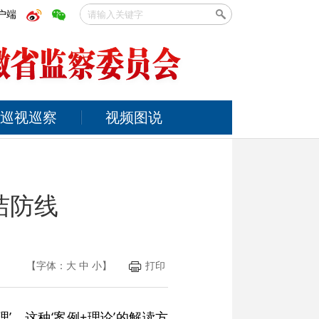
户端
巡视巡察
视频图说
洁防线
【字体：
大
中
小
】
打印
’，这种‘案例+理论’的解读方