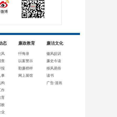
微博
动态
廉政教育
廉洁文化
政风
忏悔录
徽风皖训
调查
以案警示
廉史今读
举报
勤廉榜样
移风易俗
人事
网上展馆
读书
机构
广告·漫画
工作
教育
腐败
企业