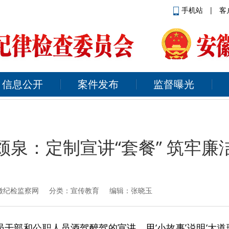
手机站
|
客
信息公开
案件发布
监督曝光
颍泉：定制宣讲“套餐” 筑牢廉
徽纪检监察网
分类：宣传教育 编辑：张晓玉
干部和公职人员酒驾醉驾的宣讲，用‘小故事’说明‘大道理