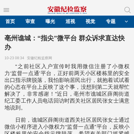
首页
审查
曝光
巡视
视觉
专题
亳州谯城：“指尖”微平台 群众诉求直达快
办
10-23 08:34
安徽纪检监察网
“之前社区入户宣传时我用微信注册了小微权
力‘监督一点通’平台，正好前两天小区楼栋里的安全
出口指示牌脱落，我怕影响居民出行，就抱着试试看
的心态在平台上反映了这个事，没想到第二天就帮忙
解决了，非常感谢！”近日，亳州市谯城区薛阁街道
纪工委工作人员电话回访时西关社区居民张女士满意
地说到。
日前，谯城区薛阁街道西关社区居民张女士通过
微信小程序进入小微权力“监督一点通”平台，反映小
区楼栋里的安全指示牌脱落，希望有关部门抓紧维