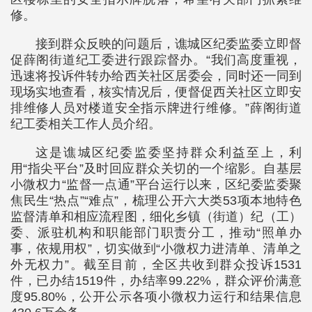
修。
接到群众反映的问题后，谯城区纪委监委立即督
促薛阁街道纪工委进行跟踪督办。“我们高度重视，
迅速将投诉件转办给西关社区居委会，同时还一同到
现场实地查看，核实情况后，便督促西关社区立即安
排维修人员对楼道安全指示牌进行维修。”薛阁街道
纪工委相关工作人员介绍。
这是谯城区纪委监委坚持群众利益至上，利
用“指尖平台”及时回应群众关切的一个缩影。自基层
小微权力“监督一点通”平台运行以来，区纪委监委聚
焦民生“热点”“难点”，梳理公开六大类53项本地特色
监督清单和相应流程图，细化乡镇（街道）纪（工）
委、派驻机构和职能部门职责分工，推动“照单办
事，依规用权”，切实做到“小微权力进清单、清单之
外无权力”。截至目前，全区共收到群众投诉1531
件，已办结1519件，办结率99.22%，群众评价满意
度95.80%，公开公示各项小微权力运行和结果信息