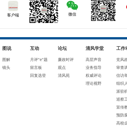
微信
客户端
图说
互动
论坛
清风学堂
工作
图解
月评"e"题
廉政时评
高层声音
党风
镜头
留言板
观点
业务指导
审查
回复选登
清风苑
权威评论
信访
理论视野
组织
派驻
巡察
宣传
预防
高校