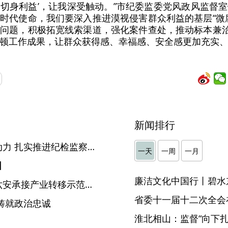
切身利益’，让我深受触动。”市纪委监委党风政风监督
时代使命，我们要深入推进漠视侵害群众利益的基层“微
问题，积极拓宽线索渠道，强化案件查处，推动标本兼治
顿工作成果，让群众获得感、幸福感、安全感更加充实
新闻排行
马鞍山：化榜样力量为奋进动力 扎实推进纪检监察工作高质量发展
一天
一周
一月
】
廉洁文化中国行丨碧水
安徽六安金安经济开发区（六安承接产业转移示范园区）原工委委员、纪工委书记汪波接受六安市纪委监委纪律审查和监察调查
省委十一届十二次全会
铸就政治忠诚
淮北相山：监督“向下扎根