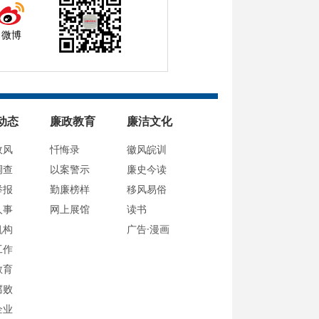
微博
动态
廉政教育
廉洁文化
政风
忏悔录
徽风皖训
调查
以案警示
廉史今读
举报
勤廉榜样
移风易俗
人事
网上展馆
读书
机构
广告·漫画
工作
教育
腐败
企业