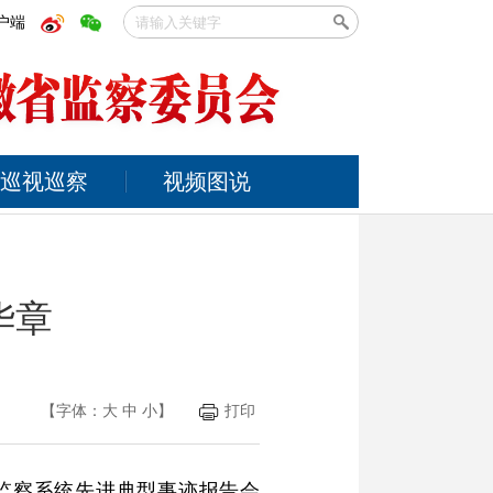
户端
巡视巡察
视频图说
华章
【字体：
大
中
小
】
打印
检监察系统先进典型事迹报告会