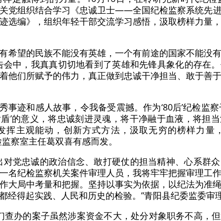
关党组织结合学习《忠诚卫士——全国纪检监察系统先
迹选编》，组织年轻干部交流学习感悟，汲取榜样力量
有希望的民族不能没有英雄，一个有前途的国家不能没
告会中，我真真切切地看到了英雄和先锋具象化的存在
着他们所赋予的伟力，真正做到忠诚干净担当、敢于善
优秀事迹和感人故事，令我备受震撼。作为‘80后’纪检监
盾’的意义，将忠诚刻进灵魂，将干净融于血液，将担
发挥主观能动，创新方式方法，汲取无穷的榜样力量
检监察室主任葛双喜有感而发。
出对党忠诚的政治信念、敢打硬仗的担当精神、心系群
一名纪检监察机关案件审理人员，我将牢牢把握审理工
作大局中考量和把握。坚持以事实为依据，以纪法为准
都经得起实践、人民和历史的检验。”青阳县纪委监委审
我们查办的案子虽然涉案资金不大，处分对象职务不高，