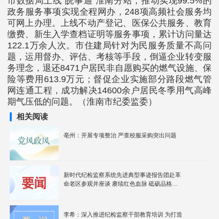
市数据局上线“皖事通”淮南分站，推动实现99.5%的
政务服务事项实现全程网办，248项高频社会服务均
可网上办理。上线不动产登记、医保公共服务、教育
缴费、新生入学查档证明等服务事项，累计访问量达
122.1万余人次。市住建局针对为民服务质量不高问
题，运用督办、评估、考核等手段，倒逼企业转变服
务理念，退还8471户居民非自愿购买的燃气设施、保
险等费用613.9万元；督促企业实施部分路段燃气管
网连通工程，成功解决14600余户居民冬季用气高峰
期气压低的问题。（淮南市纪委监委）
相关阅读
亳州：开展专项整治 严查校服采购突出问题
新时代纪检监察系统先进典型事迹报告团赴革
命老区参观并座谈 赓续红色血脉 砥砺品格操
守
李希：深入推进纪检监察干部教育培训 为打造