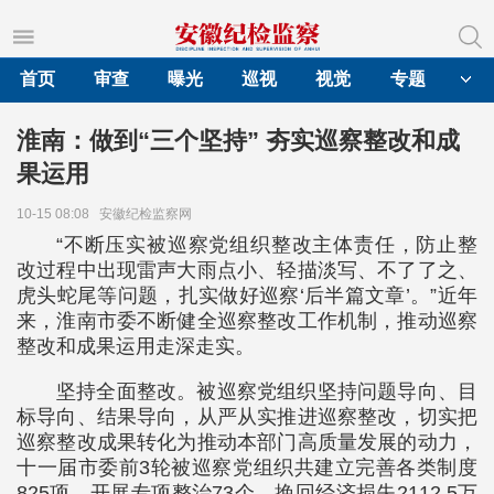
首页
审查
曝光
巡视
视觉
专题
淮南：做到“三个坚持” 夯实巡察整改和成
果运用
10-15 08:08
安徽纪检监察网
“不断压实被巡察党组织整改主体责任，防止整
改过程中出现雷声大雨点小、轻描淡写、不了了之、
虎头蛇尾等问题，扎实做好巡察‘后半篇文章’。”近年
来，淮南市委不断健全巡察整改工作机制，推动巡察
整改和成果运用走深走实。
坚持全面整改。被巡察党组织坚持问题导向、目
标导向、结果导向，从严从实推进巡察整改，切实把
巡察整改成果转化为推动本部门高质量发展的动力，
十一届市委前3轮被巡察党组织共建立完善各类制度
825项，开展专项整治73个，挽回经济损失2112.5万