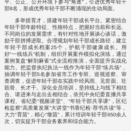
平、公正、公开环境下参与“角逐”，引进优秀年轻干
部8名，形成优秀年轻干部不断涌现的生动局面。
多举措育才，搭建年轻干部成长平台。紧密结合
年轻干部年龄特征、性格特点，把握好当前和长远、
不同岗位的发展需求，有针对性地开展谈心谈话，激
励干部拼搏进取。合理规划年轻干部成长路径，建立
年轻干部成长档案25个，护航干部健康成长。用
好“一线练兵”机制，组织开展案件模拟化演练，通过
案例复盘“解剖麻雀”式全流程推演，全面提升实战化
能力。把监督执纪执法一线作为年轻干部“练兵场”，
抽调年轻干部5名参加省市工作专班、巡视巡察、审
查调查，促进年轻干部在实践中经风雨、见世面、壮
筋骨、长才干。深化全员培训，坚持线上与线下相结
合、请进来与走出去相结合，依托中央纪委直播共享
课程、省纪委“视频讲堂”、“年轻干部共享课”，区纪
检监察“高质量发展”大讲堂“书香纪检·荐书共读”等，
大力“育苗”，精心“墩苗”，累计培训年轻干部650余人
次，切实提升干部业务素养和综合能力。