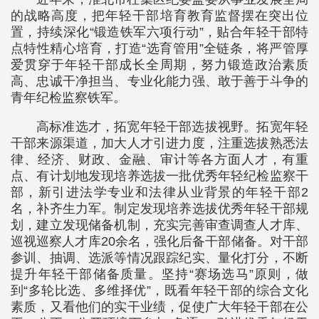
的战略高度，把年轻干部培育教育监督摆在突出位
置，持续深化“锻造铁军六项行动”，贴合年轻干部特
点特性精心培育，打造“选育管用”全链条，将严管厚
爱贯穿于年轻干部成长全周期，努力锻造政治素质
高、忠诚干净担当、专业化能力强、敢于善于斗争的
青年纪检监察铁军。
高标准选才，拓宽年轻干部选拔视野。拓宽年轻
干部来源渠道，加大人才引进力度，注重选拔熟悉法
律、经济、财政、金融、审计等各方面人才，有重
点、有计划地发现培养选拔一批优秀年轻纪检监察干
部，新引进法学专业和法律从业背景的年轻干部2
名，补齐生力军。制定发现培养选拔优秀年轻干部规
划，建立发现储备机制，充实完善审查调查人才库、
巡视巡察人才库20余名，强化后备干部储备。对干部
参训、抽调、选派等情况跟踪纪实、量化打分，不断
提升年轻干部储备质量。坚持“赛场选马”原则，做
到“多轮比选、多维择优”，既看年轻干部的综合文化
素质，又看他们的实干业绩，促使广大年轻干部在公