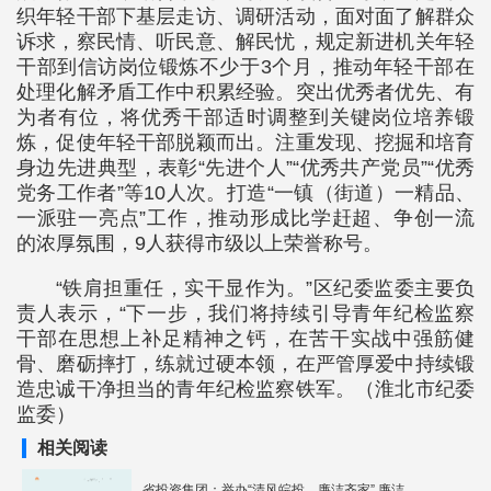
织年轻干部下基层走访、调研活动，面对面了解群众
诉求，察民情、听民意、解民忧，规定新进机关年轻
干部到信访岗位锻炼不少于3个月，推动年轻干部在
处理化解矛盾工作中积累经验。突出优秀者优先、有
为者有位，将优秀干部适时调整到关键岗位培养锻
炼，促使年轻干部脱颖而出。注重发现、挖掘和培育
身边先进典型，表彰“先进个人”“优秀共产党员”“优秀
党务工作者”等10人次。打造“一镇（街道）一精品、
一派驻一亮点”工作，推动形成比学赶超、争创一流
的浓厚氛围，9人获得市级以上荣誉称号。
“铁肩担重任，实干显作为。”区纪委监委主要负
责人表示，“下一步，我们将持续引导青年纪检监察
干部在思想上补足精神之钙，在苦干实战中强筋健
骨、磨砺摔打，练就过硬本领，在严管厚爱中持续锻
造忠诚干净担当的青年纪检监察铁军。（淮北市纪委
监委）
相关阅读
省投资集团：举办“清风皖投，廉洁齐家” 廉洁