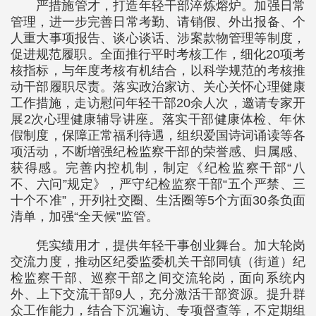
严措施管才，打造年轻干部淬炼熔炉。加强日常
管理，进一步完善日常考勤、请销假、外出报备、个
人重大事项报告、谈心谈话、涉案款物管理等制度，
促进规范履职。全面推行平时考核工作，细化20项考
核指标，与年度考核有机结合，以科学规范的考核推
动干部履职尽责。落实政治家访、关心关怀心理健康
工作措施，走访慰问年轻干部20余人次，邀请专家开
展2次心理健康辅导讲座。落实干部健康体检、年休
假制度，保障正常福利待遇，组织爱国诗词诵读等各
项活动，不断增强纪检监察干部的荣誉感、归属感、
获得感。完善内控机制，制定《纪检监察干部“八
不、六问”规定》，严守纪检监察干部“五个严禁、三
十个不准”，开列社交圈、生活圈等5个方面30条负面
清单，加强“全天候”监管。
凭实绩用才，提供年轻干事创业舞台。加大轮岗
交流力度，推动区纪委监委机关干部同镇（街道）纪
检监察干部、巡察干部之间交流轮岗，面向系统内
外、上下交流干部9人，充分激活干部资源。提升群
众工作能力，结合下沉遍访、专项督查等，不定期组