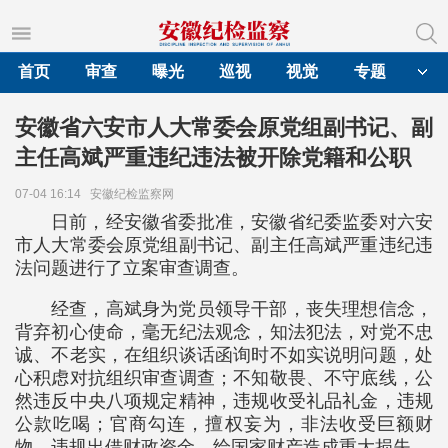
首页
审查
曝光
巡视
视觉
专题
安徽省六安市人大常委会原党组副书记、副
主任高斌严重违纪违法被开除党籍和公职
07-04 16:14
安徽纪检监察网
日前，经安徽省委批准，安徽省纪委监委对六安
市人大常委会原党组副书记、副主任高斌严重违纪违
法问题进行了立案审查调查。
经查，高斌身为党员领导干部，丧失理想信念，
背弃初心使命，毫无纪法观念，知法犯法，对党不忠
诚、不老实，在组织谈话函询时不如实说明问题，处
心积虑对抗组织审查调查；不知敬畏、不守底线，公
然违反中央八项规定精神，违规收受礼品礼金，违规
公款吃喝；官商勾连，擅权妄为，非法收受巨额财
物，违规出借财政资金，给国家财产造成重大损失。