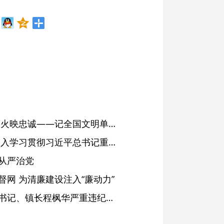
红土濉溪扬清风 文明薪火映忠诚——记全国文明单位、安徽省濉溪县纪委监委
省委常委会会议强调 深入学习贯彻习近平总书记重要讲话精神 以高质量党建引领高质量发展 梁言顺主持并讲话
从严治党
网 为清廉建设注入“廉动力”
绩溪县长安镇原党委副书记、镇长程枫华严重违纪违法被开除党籍和公职