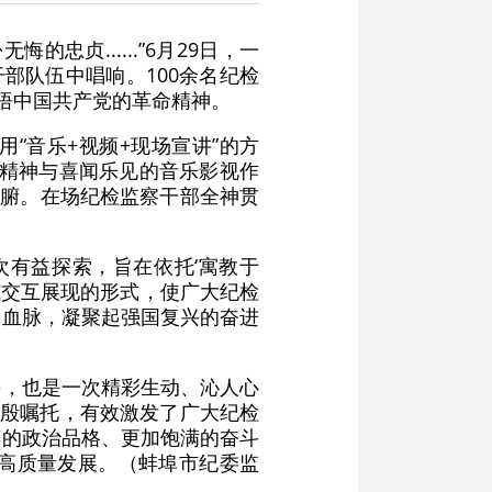
贞......”6月29日，一
部队伍中唱响。100余名纪检
悟中国共产党的革命精神。
“音乐+视频+现场宣讲”的方
伟大精神与喜闻乐见的音乐影视作
人肺腑。在场纪检监察干部全神贯
次有益探索，旨在依托‘寓教于
浸式交互展现的形式，使广大纪检
神血脉，凝聚起强国复兴的奋进
课，也是一次精彩生动、沁人心
殷殷嘱托，有效激发了广大纪检
粹的政治品格、更加饱满的奋斗
高质量发展。（蚌埠市纪委监