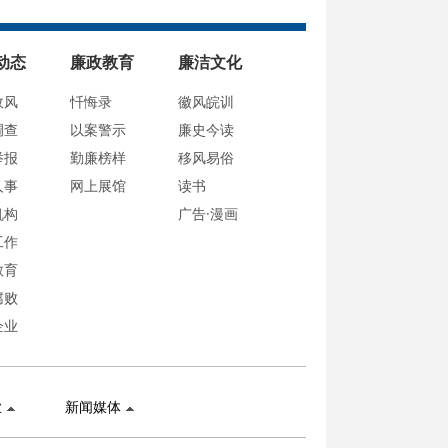
动态
廉政教育
廉洁文化
政风
忏悔录
徽风皖训
调查
以案警示
廉史今读
举报
勤廉榜样
移风易俗
人事
网上展馆
读书
机构
广告·漫画
工作
教育
腐败
企业
业
新闻媒体