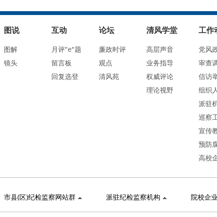
图说
互动
论坛
清风学堂
工作
图解
月评"e"题
廉政时评
高层声音
党风
镜头
留言板
观点
业务指导
审查
回复选登
清风苑
权威评论
信访
理论视野
组织
派驻
巡察
宣传
预防
高校
市县(区)纪检监察网站群
派驻纪检监察机构
院校企