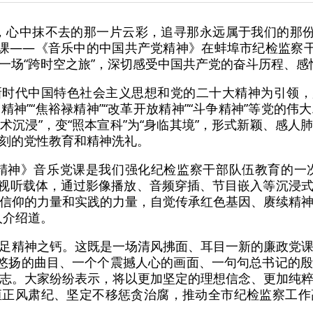
心中抹不去的那一片云彩，追寻那永远属于我们的那份无悔的忠
党课——《音乐中的中国共产党精神》在蚌埠市纪检监察干
一场“跨时空之旅”，深切感受中国共产党的奋斗历程、感
时代中国特色社会主义思想和党的二十大精神为引领，用
山精神”“焦裕禄精神”“改革开放精神”“斗争精神”等党的
艺术沉浸”，变“照本宣科”为“身临其境”，形式新颖、感
刻的党性教育和精神洗礼。
精神》音乐党课是我们强化纪检监察干部队伍教育的一
耳’的视听载体，通过影像播放、音频穿插、节目嵌入等沉
信仰的力量和实践的力量，自觉传承红色基因、赓续精
人介绍道。
足精神之钙。这既是一场清风拂面、耳目一新的廉政党
典悠扬的曲目、一个个震撼人心的画面、一句句总书记的
志。大家纷纷表示，将以更加坚定的理想信念、更加纯
恒正风肃纪、坚定不移惩贪治腐，推动全市纪检监察工作