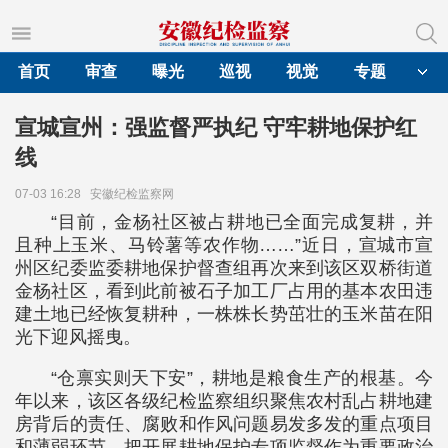
首页
审查
曝光
巡视
视觉
专题
宣城宣州：强监督严执纪 守牢耕地保护红
线
07-03 16:28
安徽纪检监察网
“目前，金杨社区被占耕地已全面完成复耕，并
且种上玉米、马铃薯等农作物……”近日，宣城市宣
州区纪委监委耕地保护督查组再次来到该区双桥街道
金杨社区，看到此前被石子加工厂占用的基本农田违
建土地已经恢复耕种，一株株长势茁壮的玉米苗在阳
光下迎风摇曳。
“仓禀实则天下安”，耕地是粮食生产的根基。今
年以来，该区各级纪检监察组织聚焦农村乱占耕地建
房背后的责任、腐败和作风问题易发多发的重点项目
和薄弱环节，把开展耕地保护专项监督作为重要政治