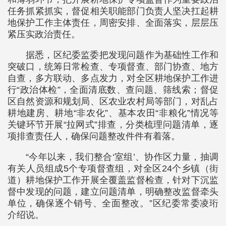
任务抓紧抓实，督促相关职能部门负责人坚决扛起耕
地保护工作主体责任，周密安排、全面落实，层层压
紧压实政治责任。
据悉，区纪委监委把发现问题作为基础性工作和
突破口，统筹日常检查、专项督查、部门协查、地方
自查，多方联动、多点发力，对全区耕地保护工作进
行“政治体检”，全面清底数、查问题、筛线索；督促
区自然资源和规划局、区农业农村局等部门，对乱占
耕地建房、耕地“非农化”、基本农田“非粮化”情况等
关键环节开展“拉网式”排查，分类梳理问题清单，逐
项排查责任人，确保问题整改件件有着落。
“今年以来，我们整合‘室组’、协作区力量，抽调
有关人员组成5个专项督查组，对全区24个乡镇（街
道）耕地保护工作开展全覆盖监督检查，针对下沉监
督中发现的问题，建立问题清单，明确整改监督牵头
单位，确保逐个销号、全面整改。”区纪委常委凌珩
介绍说。