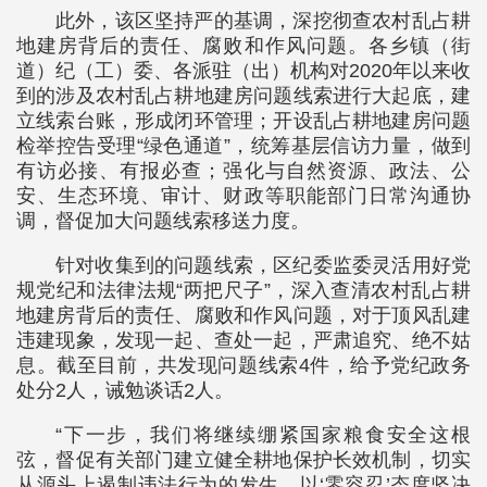
此外，该区坚持严的基调，深挖彻查农村乱占耕
地建房背后的责任、腐败和作风问题。各乡镇（街
道）纪（工）委、各派驻（出）机构对2020年以来收
到的涉及农村乱占耕地建房问题线索进行大起底，建
立线索台账，形成闭环管理；开设乱占耕地建房问题
检举控告受理“绿色通道”，统筹基层信访力量，做到
有访必接、有报必查；强化与自然资源、政法、公
安、生态环境、审计、财政等职能部门日常沟通协
调，督促加大问题线索移送力度。
针对收集到的问题线索，区纪委监委灵活用好党
规党纪和法律法规“两把尺子”，深入查清农村乱占耕
地建房背后的责任、腐败和作风问题，对于顶风乱建
违建现象，发现一起、查处一起，严肃追究、绝不姑
息。截至目前，共发现问题线索4件，给予党纪政务
处分2人，诫勉谈话2人。
“下一步，我们将继续绷紧国家粮食安全这根
弦，督促有关部门建立健全耕地保护长效机制，切实
从源头上遏制违法行为的发生，以‘零容忍’态度坚决