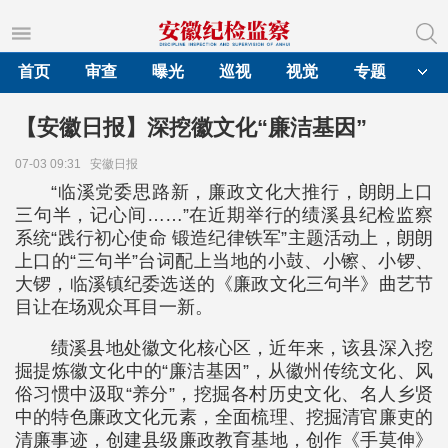
首页
审查
曝光
巡视
视觉
专题
【安徽日报】深挖徽文化“廉洁基因”
07-03 09:31
安徽日报
“临溪党委思路新，廉政文化大推行，朗朗上口
三句半，记心间……”在近期举行的绩溪县纪检监察
系统“践行初心使命 锻造纪律铁军”主题活动上，朗朗
上口的“三句半”台词配上当地的小鼓、小镲、小锣、
大锣，临溪镇纪委选送的《廉政文化三句半》曲艺节
目让在场观众耳目一新。
绩溪县地处徽文化核心区，近年来，该县深入挖
掘提炼徽文化中的“廉洁基因”，从徽州传统文化、风
俗习惯中汲取“养分”，挖掘各村历史文化、名人乡贤
中的特色廉政文化元素，全面梳理、挖掘清官廉吏的
清廉事迹，创建县级廉政教育基地，创作《手莫伸》