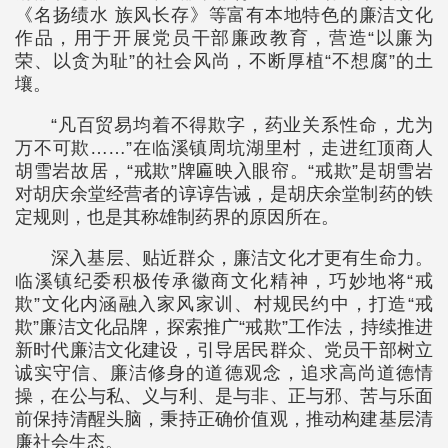
《名扬绩水 族风长存》等富有本地特色的廉洁文化
作品，用于开展党员干部廉政教育，营造“以廉为
荣、以贪为耻”的社会风尚，不断厚植“不想腐”的土
壤。
“凡百贸易均着不得欺字，药业关系性命，尤为
万不可欺……”在临溪镇周坑湖里村，走进红顶商人
胡雪岩故居，“戒欺”牌匾映入眼帘。“戒欺”是胡雪岩
对胡庆余堂经营者的谆谆告诫，是胡庆余堂制药的铁
定规则，也是其称雄制药界的原因所在。
深入基层、贴近群众，廉洁文化才更有生命力。
临溪镇纪委积极传承徽商文化精神，巧妙地将“戒
欺”文化内涵融入家风家训、村规民约中，打造“戒
欺”廉洁文化品牌，探索推广“戒欺”工作法，持续推进
新时代廉洁文化建设，引导居民群众、党员干部树立
诚实守信、廉洁修身的道德观念，追求高尚道德情
操，在公与私、义与利、是与非、正与邪、苦与乐面
前保持清醒头脑，秉持正确价值观，推动构建基层清
廉社会生态。