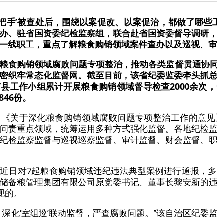
一把手’被查处后，围绕以案促改、以案促治，都做了哪些
办、驻省国资委纪检监察组，联合赴省国资委督导调研
一线职工，重点了解粮食购销领域案件查办以及巡视、审
粮食购销领域腐败问题专项整治，推动各类监督贯通协同
密织牢常态化监督网。截至目前，该省纪委监委牵头抓
县工作小组累计开展粮食购销领域督导检查2000余次
46份。
的《关于深化粮食购销领域腐败问题专项整治工作的意见
问责重点领域，统筹运用多种方式强化监督。各地纪检
纪检监察监督与巡视巡察监督、审计监督、财会监督、
近日对7起粮食购销领域违纪违法典型案例进行通报，
储备粮管理集团有限公司原党委书记、董事长黎安新的
现的。
，深化‘室组巡’联动监督，严查腐败问题。”该自治区纪委