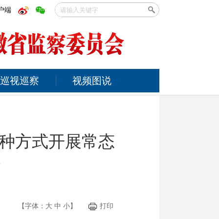
户端
巡视巡察
视频图说
种方式开展常态
仓
【字体：
大
中
小
】
打印