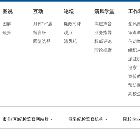
图说
互动
论坛
清风学堂
工作
图解
月评"e"题
廉政时评
高层声音
党风
镜头
留言板
观点
业务指导
审查
回复选登
清风苑
权威评论
信访
理论视野
组织
派驻
巡察
宣传
预防
高校
市县(区)纪检监察网站群
派驻纪检监察机构
院校企