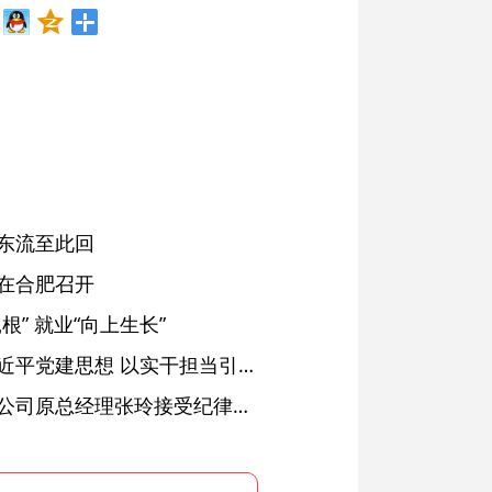
东流至此回
在合肥召开
” 就业“向上生长”
铜陵：深入学习贯彻习近平党建思想 以实干担当引领纪检监察工作高质量发展
安徽省天然气销售有限公司原总经理张玲接受纪律审查和监察调查