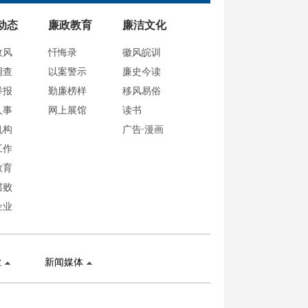
动态
廉政教育
廉洁文化
政风
忏悔录
徽风皖训
调查
以案警示
廉史今读
举报
勤廉榜样
移风易俗
人事
网上展馆
读书
机构
广告·漫画
工作
教育
腐败
企业
业
新闻媒体