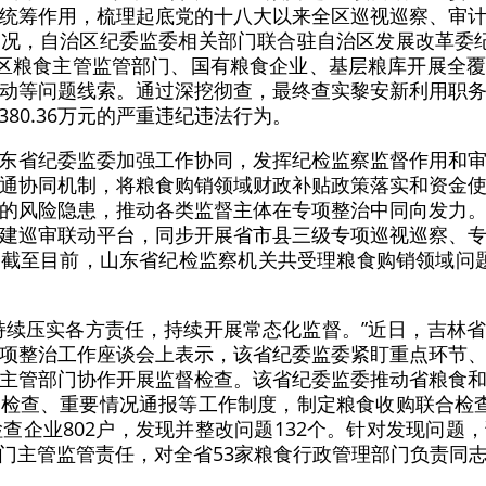
统筹作用，梳理起底党的十八大以来全区巡视巡察、审
况，自治区纪委监委相关部门联合驻自治区发展改革委
全区粮食主管监管部门、国有粮食企业、基层粮库开展全
动等问题线索。通过深挖彻查，最终查实黎安新利用职
80.36万元的严重违纪违法行为。
东省纪委监委加强工作协同，发挥纪检监察监督作用和
通协同机制，将粮食购销领域财政补贴政策落实和资金
的风险隐患，推动各类监督主体在专项整治中同向发力
建巡审联动平台，同步开展省市县三级专项巡视巡察、
至目前，山东省纪检监察机关共受理粮食购销领域问题线索
持续压实各方责任，持续开展常态化监督。”近日，吉林
项整治工作座谈会上表示，该省纪委监委紧盯重点环节
主管部门协作开展监督检查。该省纪委监委推动省粮食
检查、重要情况通报等工作制度，制定粮食收购联合检
检查企业802户，发现并整改问题132个。针对发现问题
门主管监管责任，对全省53家粮食行政管理部门负责同