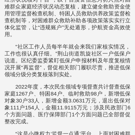
难群众家庭经济状况动态复核，建立健全救助资金使
用管理监督检查机制、特困人员救助供养政策监督检
查机制等，对困难群众救助补助各项政策落实实行立
体化监管，让“违规账户”无处遁形，护航资金高效使
用。
“社区工作人员每半年就会来我们家核实情况，
工作也很认真仔细。”荆山街道凯旋社区一户低保户
说道。区纪委监委紧盯低保户申报材料及年度复核情
况开展“再监督”，督促相关部门履职尽责，推进低保
领域分级分类复核落到实处。
2022年度，本次民生领域专项督查共计督查低保
家庭1267户、特困84户、临时救助98户，新增低保
对象30户33人，新增金额3.0631万元，退出低保对
象111户154人，金额11.9115万元；涉及民政部门6
个方面问题、医疗保障部门1个方面问题已全部督促
整改完成。
“这是小微权力‘监督一点通’平台，上面对困难群