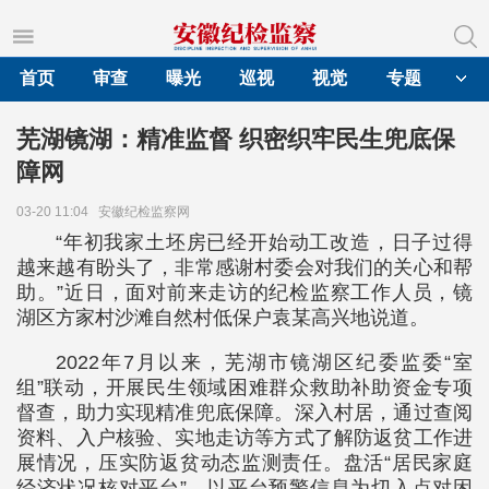
首页
审查
曝光
巡视
视觉
专题
芜湖镜湖：精准监督 织密织牢民生兜底保
障网
03-20 11:04
安徽纪检监察网
“年初我家土坯房已经开始动工改造，日子过得
越来越有盼头了，非常感谢村委会对我们的关心和帮
助。”近日，面对前来走访的纪检监察工作人员，镜
湖区方家村沙滩自然村低保户袁某高兴地说道。
2022年7月以来，芜湖市镜湖区纪委监委“室
组”联动，开展民生领域困难群众救助补助资金专项
督查，助力实现精准兜底保障。深入村居，通过查阅
资料、入户核验、实地走访等方式了解防返贫工作进
展情况，压实防返贫动态监测责任。盘活“居民家庭
经济状况核对平台”，以平台预警信息为切入点对困