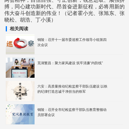
两会精神，自信自强、守正创新，锐意进取、顽强拼
搏，同心建功新时代、昂首奋进新征程，必将用新的
伟大奋斗创造新的伟业！（记者霍小光、张旭东、张
晓松、胡浩、丁小溪）
相关阅读
铜陵：召开十一届市委巡察工作领导小组第四
次会议
芜湖繁昌：聚力家风建设 筑牢清廉“内防线”
六安：高质量推动纪检监察干部队伍建设 以铁
的纪律打造忠诚干净担当的铁军
铜陵：召开全市纪检监察干部队伍教育整顿动
员部署会议