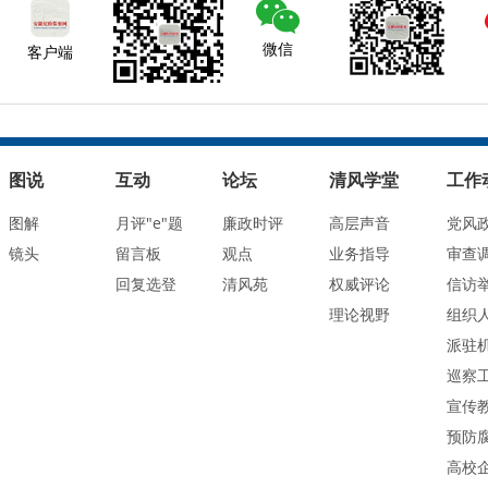
微信
客户端
图说
互动
论坛
清风学堂
工作
图解
月评"e"题
廉政时评
高层声音
党风
镜头
留言板
观点
业务指导
审查
回复选登
清风苑
权威评论
信访
理论视野
组织
派驻
巡察
宣传
预防
高校