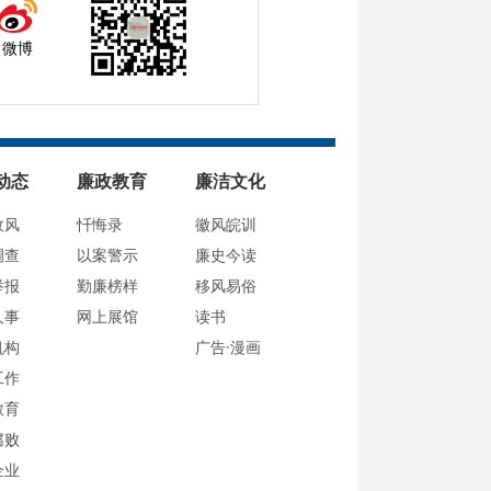
微博
动态
廉政教育
廉洁文化
政风
忏悔录
徽风皖训
调查
以案警示
廉史今读
举报
勤廉榜样
移风易俗
人事
网上展馆
读书
机构
广告·漫画
工作
教育
腐败
企业