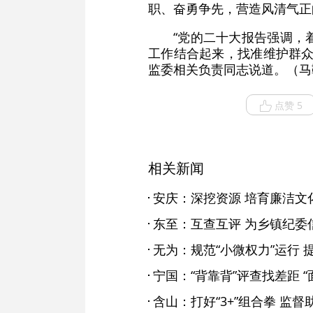
职、奋勇争先，营造风清气正
“党的二十大报告强调，
工作结合起来，找准维护群众
监委相关负责同志说道。（马
点赞 5
相关新闻
安庆：深挖资源 培育廉洁文
东至：互查互评 为乡镇纪委
无为：规范“小微权力”运行 
宁国：“背靠背”评查找差距 
含山：打好“3+”组合拳 监