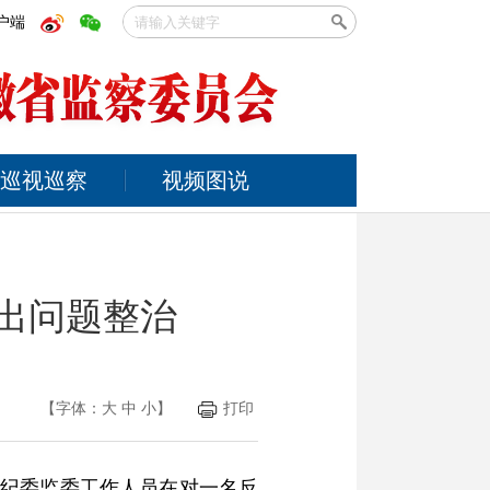
户端
巡视巡察
视频图说
突出问题整治
【字体：
大
中
小
】
打印
市纪委监委工作人员在对一名反