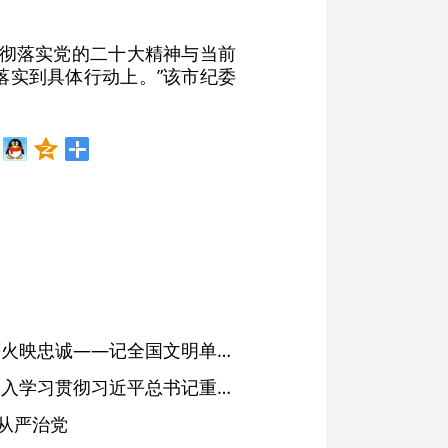
贯彻落实党的二十大精神与当前
落实到具体行动上。”该市纪委
红土濉溪扬清风 文明薪火映忠诚——记全国文明单位、安徽省濉溪县纪委监委
省委常委会会议强调 深入学习贯彻习近平总书记重要讲话精神 以高质量党建引领高质量发展 梁言顺主持并讲话
从严治党