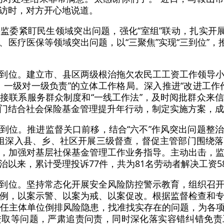
访时，对方开心地说道。
监委紧盯民生领域突出问题，强化“室组”联动，扎实开展
医疗医保等领域突出问题，以“三聚焦”实现“三到位”，
到位。建立市、县区两级根治拖欠农民工工资工作领导
、一级对一级负责”的立体工作格局。深入推进“改进工作
接联系服务群众制度和“一线工作法”，及时阅批群众来
门结合社会保险基金管理提升年行动，制定实施方案，成
到位。推进监督关口前移，结合“六不”作风突出问题整
督导组深入县、乡、社区开展三级督查，督促主管部门围绕
，加强对基层社保基金管理工作业务指导。主动出击，
以来，累计受理投诉77件，共为81名劳动者解决工资58
到位。坚持常态化开展安全风险防控警示教育，组织召
例，以案示警、以案为戒、以案促改。根据监督检查和
责任主体单位倒排风险隐患，找准找实存在的问题，为各
进取等问题，严肃追责问责，同时深化落实容错纠错免责