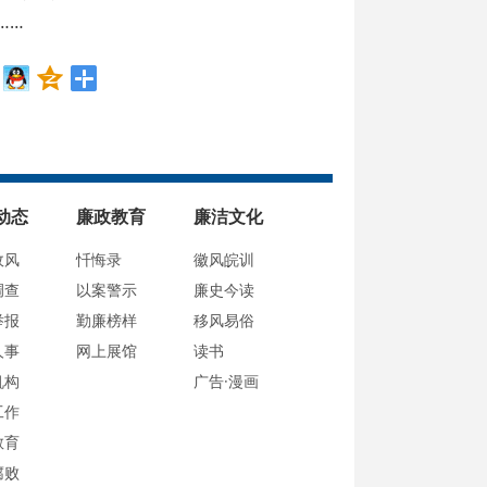
……
动态
廉政教育
廉洁文化
政风
忏悔录
徽风皖训
调查
以案警示
廉史今读
举报
勤廉榜样
移风易俗
人事
网上展馆
读书
机构
广告·漫画
工作
教育
腐败