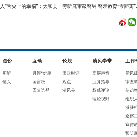
人“舌尖上的幸福”；太和县：旁听庭审敲警钟 警示教育“零距离”
图说
互动
论坛
清风学堂
工作
图解
月评"e"题
廉政时评
高层声音
党风
镜头
留言板
观点
业务指导
审查
回复选登
清风苑
权威评论
信访
理论视野
组织
派驻
巡察
宣传
预防