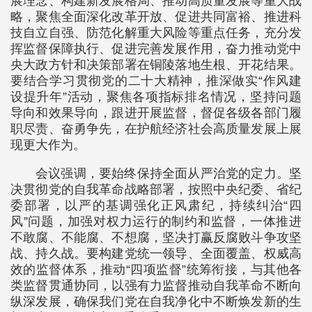
展理念、构建新发展格局、推动高质量发展等重大战
略，聚焦全面深化改革开放、促进共同富裕、推进科
技自立自强、防范化解重大风险等重点任务，充分发
挥监督保障执行、促进完善发展作用，奋力推动党中
央大政方针和决策部署在铜陵落地生根、开花结果。
要结合学习贯彻党的二十大精神，推深做实“作风建
设提升年”活动，聚焦各项指标排名情况，坚持问题
导向和效果导向，跟进开展监督，督促各级各部门履
职尽责、奋勇争先，在护航经济社会高质量发展上展
现更大作为。
会议强调，要始终保持全面从严治党的定力。坚
决贯彻党的自我革命战略部署，按照中央纪委、省纪
委部署，以严的基调强化正风肃纪，持续纠治“四
风”问题，加强对权力运行的制约和监督，一体推进
不敢腐、不能腐、不想腐，坚决打赢反腐败斗争攻坚
战、持久战。要构建党统一领导、全面覆盖、权威高
效的监督体系，推动“四项监督”统筹衔接，与其他各
类监督贯通协同，以强有力监督推动自我革命不断向
纵深发展，确保我们党在自我净化中不断焕发新的生