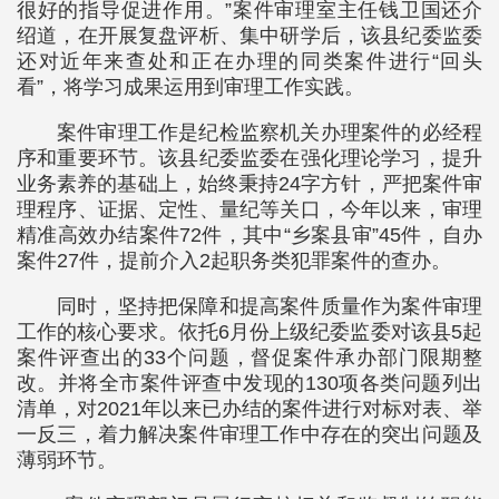
很好的指导促进作用。”案件审理室主任钱卫国还介
绍道，在开展复盘评析、集中研学后，该县纪委监委
还对近年来查处和正在办理的同类案件进行“回头
看”，将学习成果运用到审理工作实践。
案件审理工作是纪检监察机关办理案件的必经程
序和重要环节。该县纪委监委在强化理论学习，提升
业务素养的基础上，始终秉持24字方针，严把案件审
理程序、证据、定性、量纪等关口，今年以来，审理
精准高效办结案件72件，其中“乡案县审”45件，自办
案件27件，提前介入2起职务类犯罪案件的查办。
同时，坚持把保障和提高案件质量作为案件审理
工作的核心要求。依托6月份上级纪委监委对该县5起
案件评查出的33个问题，督促案件承办部门限期整
改。并将全市案件评查中发现的130项各类问题列出
清单，对2021年以来已办结的案件进行对标对表、举
一反三，着力解决案件审理工作中存在的突出问题及
薄弱环节。