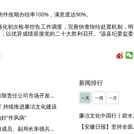
信访件按期办结率100%，满意度达90%。
强化初次检举控告工作调度，完善快查快结处置机制，
，以优异成绩迎接党的二十大胜利召开。”该县纪委监
新闻排行
中煤矿建集团机电安装工程有限责任公司市场开发部部长李令闻接受纪律审查和监察调查
一天
一周
一月
 持续推进廉洁文化建设
廉洁文化中国行丨碧水
好“作风病”
【安徽日报】坚持全面
利辛县自然资源和规划局党组成员、副局长朱德兵接受纪律审查和监察调查