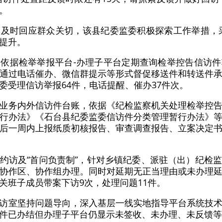
。
及时回应群众关切，该县纪委监委积极探索工作举措，采
提升。
依据检举举报平台-办理子平台定期查询检举控告信访
通过电话催办、微信群提示等形式督促移送件和转送件
委受理信访举报64件，电话提醒、催办37件次。
业务内外信访件台账，依据《纪检监察机关处理检举控
行办法》《石台县纪委监委信访件分类管理暂行办法》
后一周内上报纸质初核报告、审查调查报告、立案决定
约访及“首问负责制”，针对乡镇纪委、派驻（出）纪检
协作区、协作组办理。同时对延期无正当理由或未办理
关班子成员带案下访9次，处理问题11件。
访室坚持问题导向，深入基层一线实地指导平台系统技
件已办结但办理子平台仍显示未签收、未办理、未反馈等