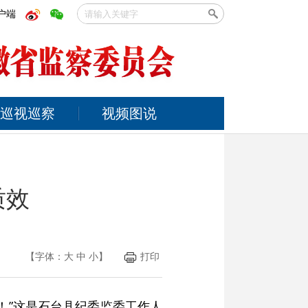
户端
巡视巡察
视频图说
质效
【字体：
大
中
小
】
打印
！”这是石台县纪委监委工作人