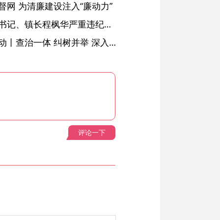
网 为清廉建设注入“廉动力”
绩溪县长安镇原党委副书记、镇长程枫华严重违纪违法被开除党籍和公职
落实五次全会精神见行动丨查治一体 纠树并举 深入推进风腐同查同治
评论一下