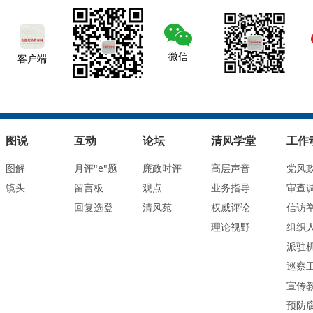
微信
客户端
图说
互动
论坛
清风学堂
工作
图解
月评"e"题
廉政时评
高层声音
党风
镜头
留言板
观点
业务指导
审查
回复选登
清风苑
权威评论
信访
理论视野
组织
派驻
巡察
宣传
预防