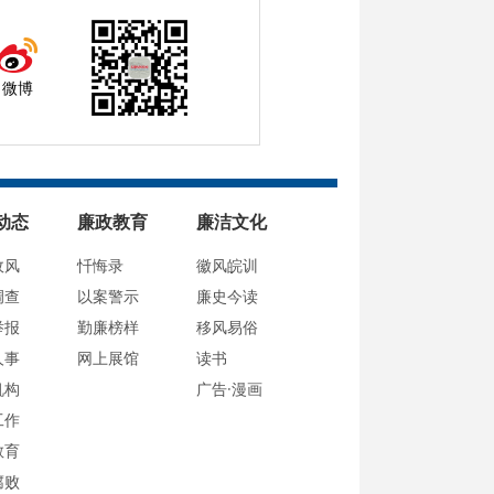
微博
动态
廉政教育
廉洁文化
政风
忏悔录
徽风皖训
调查
以案警示
廉史今读
举报
勤廉榜样
移风易俗
人事
网上展馆
读书
机构
广告·漫画
工作
教育
腐败