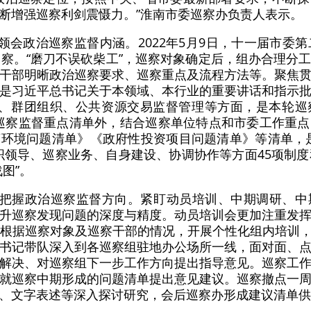
断增强巡察利剑震慑力。”淮南市委巡察办负责人表示。
刻领会政治巡察监督内涵。2022年5月9日，十一届市委
巡察。“磨刀不误砍柴工”，巡察对象确定后，组办合理分
干部明晰政治巡察要求、巡察重点及流程方法等。聚焦
是习近平总书记关于本领域、本行业的重要讲话和指示
设、群团组织、公共资源交易监督管理等方面，是本轮巡
焦”巡察监督重点清单外，结合巡察单位特点和市委工作重
环境问题清单》《政府性投资项目问题清单》等清单，
织领导、巡察业务、自身建设、协调协作等方面45项制度
图”。
准把握政治巡察监督方向。紧盯动员培训、中期调研、
升巡察发现问题的深度与精度。动员培训会更加注重发
组根据巡察对象及巡察干部的情况，开展个性化组内培训
书记带队深入到各巡察组驻地办公场所一线，面对面、
解决、对巡察组下一步工作方向提出指导意见。巡察工
就巡察中期形成的问题清单提出意见建议。巡察撤点一
、文字表述等深入探讨研究，会后巡察办形成建议清单供