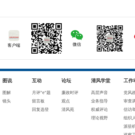
微信
客户端
图说
互动
论坛
清风学堂
工作
图解
月评"e"题
廉政时评
高层声音
党风
镜头
留言板
观点
业务指导
审查
回复选登
清风苑
权威评论
信访
理论视野
组织
派驻
巡察