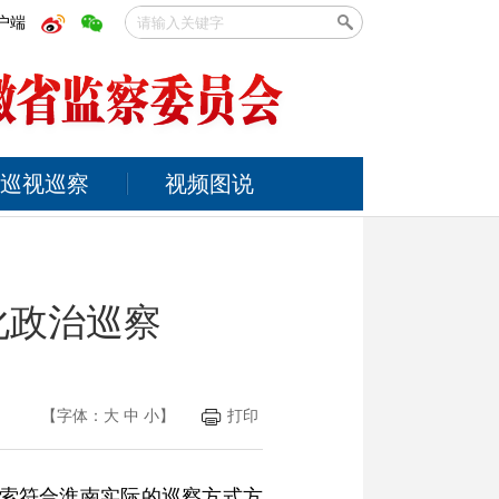
户端
巡视巡察
视频图说
化政治巡察
【字体：
大
中
小
】
打印
探索符合淮南实际的巡察方式方