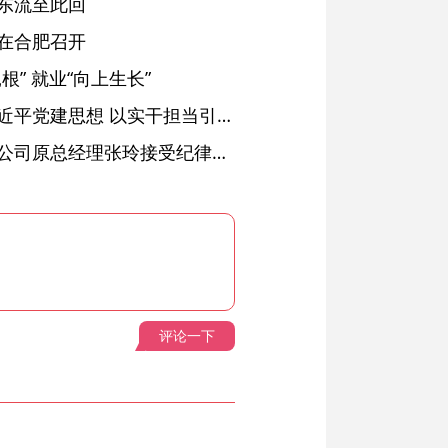
东流至此回
在合肥召开
” 就业“向上生长”
铜陵：深入学习贯彻习近平党建思想 以实干担当引领纪检监察工作高质量发展
安徽省天然气销售有限公司原总经理张玲接受纪律审查和监察调查
评论一下