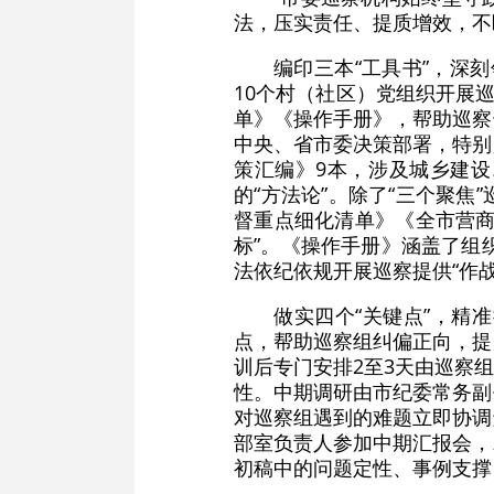
法，压实责任、提质增效，不
编印三本“工具书”，深
10个村（社区）党组织开展
单》《操作手册》，帮助巡察
中央、省市委决策部署，特别
策汇编》9本，涉及城乡建
的“方法论”。除了“三个聚
督重点细化清单》《全市营商
标”。《操作手册》涵盖了组
法依纪依规开展巡察提供“作战
做实四个“关键点”，精
点，帮助巡察组纠偏正向，提
训后专门安排2至3天由巡察
性。中期调研由市纪委常务副
对巡察组遇到的难题立即协调
部室负责人参加中期汇报会，
初稿中的问题定性、事例支撑