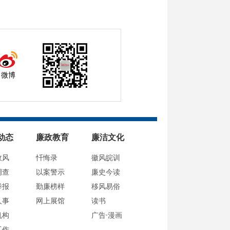
微博
动态
廉政教育
廉洁文化
政风
忏悔录
徽风皖训
调查
以案警示
廉史今读
举报
勤廉榜样
移风易俗
人事
网上展馆
读书
机构
广告·漫画
工作